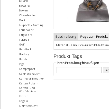
Billard
Bowling
Boxen
Cheerleader
Dart
E-Sports / Gaming
Feuerwehr
Flugsport
Beschreibung
Frage zum Produkt
Fußball
Golf
Material Resin, Gravurschild 46X19
Handball
Hockey
Produkt Tags
Hunde
Ihren Produkttag hinzufügen
Jagd
Kampfsport
Kaninchenzucht
Karneval Theather
Karten Pokern
Karten- und
Würfelspiele
Katzen
Kegeln
Kleintierzucht