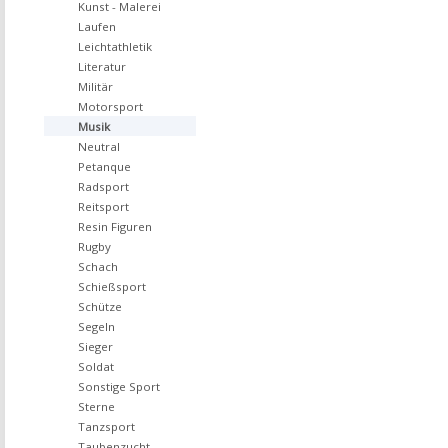
Kunst - Malerei
Laufen
Leichtathletik
Literatur
Militär
Motorsport
Musik
Neutral
Petanque
Radsport
Reitsport
Resin Figuren
Rugby
Schach
Schießsport
Schütze
Segeln
Sieger
Soldat
Sonstige Sport
Sterne
Tanzsport
Taubenzucht