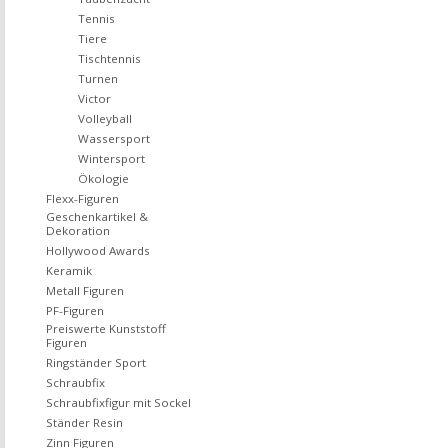
Tennis
Tiere
Tischtennis
Turnen
Victor
Volleyball
Wassersport
Wintersport
Ökologie
Flexx-Figuren
Geschenkartikel &
Dekoration
Hollywood Awards
Keramik
Metall Figuren
PF-Figuren
Preiswerte Kunststoff
Figuren
Ringständer Sport
Schraubfix
Schraubfixfigur mit Sockel
Ständer Resin
Zinn Figuren