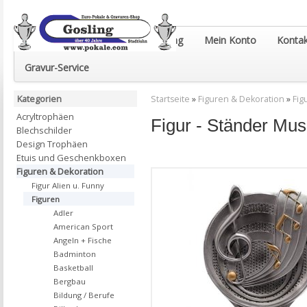
Euro-Pokale & Gravur-Shop Gosling
Mein Konto
Kontak
Gravur-Service
Kategorien
Startseite
»
Figuren & Dekoration
»
Fig
Acryltrophäen
Figur - Ständer M
Blechschilder
Design Trophäen
Etuis und Geschenkboxen
Figuren & Dekoration
Figur Alien u. Funny
Figuren
Adler
American Sport
Angeln + Fische
Badminton
Basketball
Bergbau
Bildung / Berufe