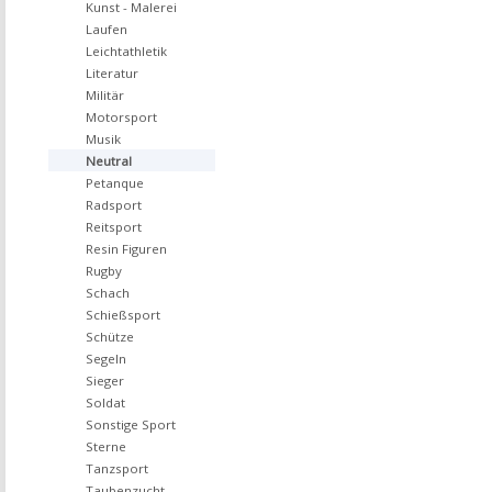
Kunst - Malerei
Laufen
Leichtathletik
Literatur
Militär
Motorsport
Musik
Neutral
Petanque
Radsport
Reitsport
Resin Figuren
Rugby
Schach
Schießsport
Schütze
Segeln
Sieger
Soldat
Sonstige Sport
Sterne
Tanzsport
Taubenzucht