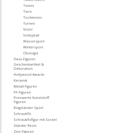
Tennis
Tiere
Tischtennis
Turnen
Victor
Volleyball
Wassersport
Wintersport
Ökologie
Flexx-Figuren
Geschenkartikel &
Dekoration
Hollywood Awards
Keramik
Metall Figuren
PF-Figuren
Preiswerte Kunststoff
Figuren
Ringständer Sport
Schraubfix
Schraubfixfigur mit Sockel
Ständer Resin
Zinn Figuren