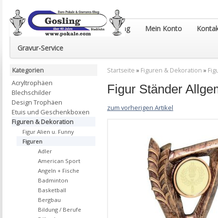
Euro-Pokale & Gravur-Shop Gosling
Mein Konto
Kontak
Gravur-Service
Kategorien
Startseite
»
Figuren & Dekoration
»
Fig
Acryltrophäen
Figur Ständer All
Blechschilder
Design Trophäen
zum vorherigen Artikel
Etuis und Geschenkboxen
Figuren & Dekoration
Figur Alien u. Funny
Figuren
Adler
American Sport
Angeln + Fische
Badminton
Basketball
Bergbau
Bildung / Berufe