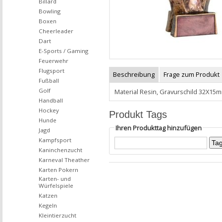
Billard
Bowling
Boxen
Cheerleader
Dart
E-Sports / Gaming
Feuerwehr
Flugsport
Beschreibung
Frage zum Produkt
Fußball
Golf
Material Resin, Gravurschild 32X15
Handball
Hockey
Produkt Tags
Hunde
Ihren Produkttag hinzufügen
Jagd
Kampfsport
Kaninchenzucht
Karneval Theather
Karten Pokern
Karten- und
Würfelspiele
Katzen
Kegeln
Kleintierzucht