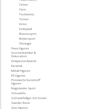
Tennis
Tiere
Tischtennis
Turnen
Victor
Volleyball
Wassersport
Wintersport
Ökologie
Flexx-Figuren
Geschenkartikel &
Dekoration
Hollywood Awards
Keramik
Metall Figuren
PF-Figuren
Preiswerte Kunststoff
Figuren
Ringständer Sport
Schraubfix
Schraubfixfigur mit Sockel
Ständer Resin
Zinn Figuren