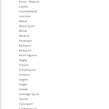
Kunst - Malerei
Laufen
Leichtathletik
Literatur
Militär
Motorsport
Musik
Neutral
Petanque
Radsport
Reitsport
Resin Figuren
Rugby
Schach
Schießsport
Schütze
Segeln
Sieger
Soldat
Sonstige Sport
Sterne
Tanzsport
Taubenzucht