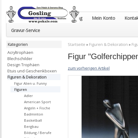
Euro-Pokale & Gravur-Shop Gosling
Mein Konto
Kontak
Gravur-Service
Kategorien
Startseite
»
Figuren & Dekoration
»
Fig
Acryltrophäen
Figur "Golferchippe
Blechschilder
Design Trophäen
zum vorherigen Artikel
Etuis und Geschenkboxen
Figuren & Dekoration
Figur Alien u. Funny
Figuren
Adler
American Sport
Angeln + Fische
Badminton
Basketball
Bergbau
Bildung / Berufe