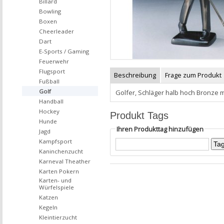
Billard
Bowling
Boxen
Cheerleader
Dart
E-Sports / Gaming
Feuerwehr
Flugsport
Beschreibung
Frage zum Produkt
Fußball
Golf
Golfer, Schläger halb hoch Bronze
Handball
Hockey
Produkt Tags
Hunde
Ihren Produkttag hinzufügen
Jagd
Kampfsport
Kaninchenzucht
Karneval Theather
Karten Pokern
Karten- und
Würfelspiele
Katzen
Kegeln
Kleintierzucht