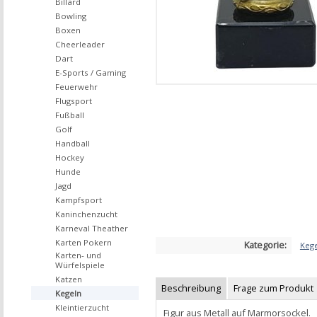
Billard
Bowling
Boxen
Cheerleader
Dart
E-Sports / Gaming
Feuerwehr
Flugsport
Fußball
Golf
Handball
Hockey
Hunde
Jagd
Kampfsport
Kaninchenzucht
Karneval Theather
Karten Pokern
Kategorie:
Keg
Karten- und
Würfelspiele
Katzen
Beschreibung
Frage zum Produkt
Kegeln
Kleintierzucht
Figur aus Metall auf Marmorsockel.