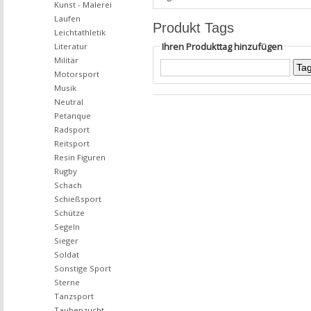
Kunst - Malerei
Laufen
Produkt Tags
Leichtathletik
Ihren Produkttag hinzufügen
Literatur
Militär
Motorsport
Musik
Neutral
Petanque
Radsport
Reitsport
Resin Figuren
Rugby
Schach
Schießsport
Schütze
Segeln
Sieger
Soldat
Sonstige Sport
Sterne
Tanzsport
Taubenzucht