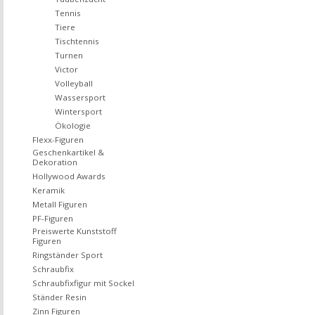
Tennis
Tiere
Tischtennis
Turnen
Victor
Volleyball
Wassersport
Wintersport
Ökologie
Flexx-Figuren
Geschenkartikel &
Dekoration
Hollywood Awards
Keramik
Metall Figuren
PF-Figuren
Preiswerte Kunststoff
Figuren
Ringständer Sport
Schraubfix
Schraubfixfigur mit Sockel
Ständer Resin
Zinn Figuren