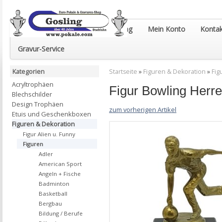
Euro-Pokale & Gravur-Shop Gosling
Mein Konto
Kontak
Gravur-Service
Kategorien
Startseite
»
Figuren & Dekoration
»
Fig
Acryltrophäen
Figur Bowling Her
Blechschilder
Design Trophäen
zum vorherigen Artikel
Etuis und Geschenkboxen
Figuren & Dekoration
Figur Alien u. Funny
Figuren
Adler
American Sport
Angeln + Fische
Badminton
Basketball
Bergbau
Bildung / Berufe