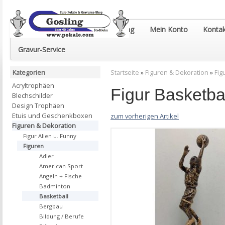
Euro-Pokale & Gravur-Shop Gosling
Mein Konto
Kontak
Gravur-Service
Kategorien
Startseite
»
Figuren & Dekoration
»
Fig
Acryltrophäen
Figur Basketba
Blechschilder
Design Trophäen
Etuis und Geschenkboxen
zum vorherigen Artikel
Figuren & Dekoration
Figur Alien u. Funny
Figuren
Adler
American Sport
Angeln + Fische
Badminton
Basketball
Bergbau
Bildung / Berufe