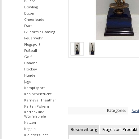
Billard
Bowling
Boxen
Cheerleader
Dart
E-Sports / Gaming
Feuerwehr
Flugsport
Fußball
Golf
Handball
Hockey
Hunde
Jagd
Kampfsport
Kaninchenzucht
Karneval Theather
Karten Pokern
Kategorie:
Bask
Karten- und
Würfelspiele
Katzen
Kegeln
Beschreibung
Frage zum Produkt
Kleintierzucht