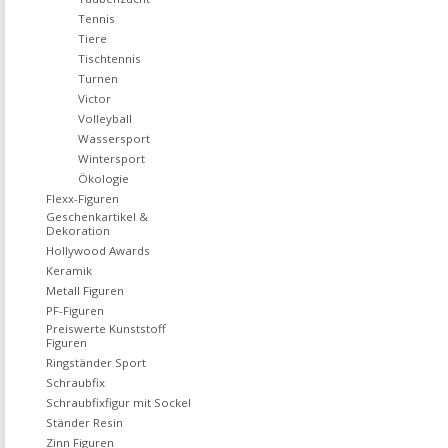
Tennis
Tiere
Tischtennis
Turnen
Victor
Volleyball
Wassersport
Wintersport
Ökologie
Flexx-Figuren
Geschenkartikel &
Dekoration
Hollywood Awards
Keramik
Metall Figuren
PF-Figuren
Preiswerte Kunststoff
Figuren
Ringständer Sport
Schraubfix
Schraubfixfigur mit Sockel
Ständer Resin
Zinn Figuren