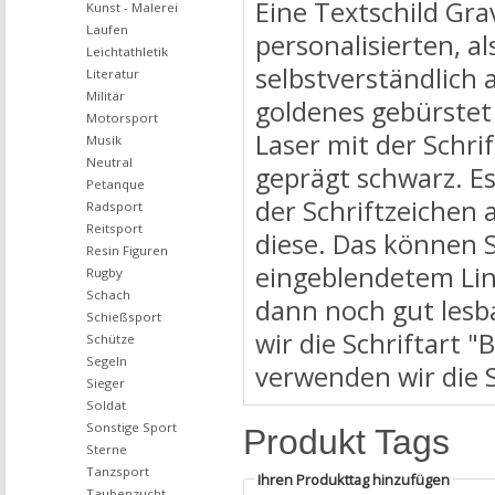
Eine Textschild Grav
Kunst - Malerei
Laufen
personalisierten, a
Leichtathletik
selbstverständlich
Literatur
Militär
goldenes gebürstet 
Motorsport
Laser mit der Schrif
Musik
Neutral
geprägt schwarz. E
Petanque
der Schriftzeichen 
Radsport
Reitsport
diese. Das können S
Resin Figuren
eingeblendetem Line
Rugby
Schach
dann noch gut lesba
Schießsport
wir die Schriftart "
Schütze
Segeln
verwenden wir die Sc
Sieger
Soldat
Sonstige Sport
Produkt Tags
Sterne
Tanzsport
Ihren Produkttag hinzufügen
Taubenzucht