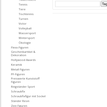
Tennis
Tiere
Tischtennis
Turnen
Victor
Volleyball
Wassersport
Wintersport
Ökologie
Flexx-Figuren
Geschenkartikel &
Dekoration
Hollywood Awards
Keramik
Metall Figuren
PF-Figuren
Preiswerte Kunststoff
Figuren
Ringständer Sport
Schraubfix
Schraubfixfigur mit Sockel
Ständer Resin
Zinn Figuren