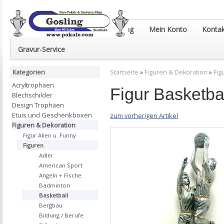
Euro-Pokale & Gravur-Shop Gosling
Mein Konto
Kontak
Gravur-Service
Kategorien
Startseite
»
Figuren & Dekoration
»
Fig
Acryltrophäen
Figur Basketba
Blechschilder
Design Trophäen
Etuis und Geschenkboxen
zum vorherigen Artikel
Figuren & Dekoration
Figur Alien u. Funny
Figuren
Adler
American Sport
Angeln + Fische
Badminton
Basketball
Bergbau
Bildung / Berufe