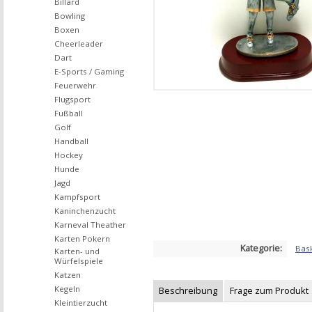
Billard
Bowling
Boxen
Cheerleader
Dart
E-Sports / Gaming
Feuerwehr
Flugsport
Fußball
Golf
Handball
Hockey
Hunde
Jagd
Kampfsport
Kaninchenzucht
Karneval Theather
Karten Pokern
Kategorie:
Bask
Karten- und
Würfelspiele
Katzen
Kegeln
Beschreibung
Frage zum Produkt
Kleintierzucht