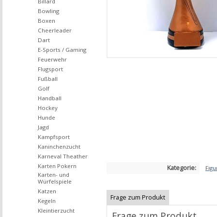
Billard
Bowling
Boxen
Cheerleader
Dart
E-Sports / Gaming
Feuerwehr
Flugsport
Fußball
Golf
Handball
Hockey
Hunde
Jagd
Kampfsport
Kaninchenzucht
Karneval Theather
Karten Pokern
Kategorie:
Figu
Karten- und
Würfelspiele
Katzen
Frage zum Produkt
Kegeln
Kleintierzucht
Frage zum Produkt