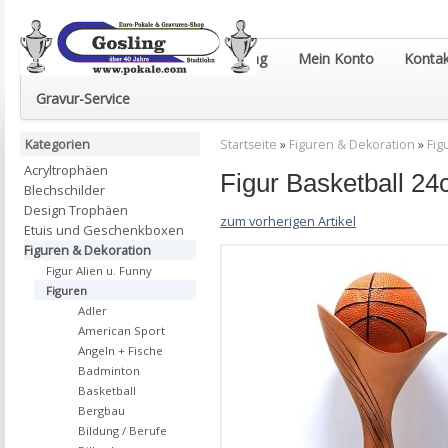
Euro-Pokale & Gravur-Shop Gosling
Mein Konto
Kontak
Gravur-Service
Kategorien
Startseite
»
Figuren & Dekoration
»
Fig
Acryltrophäen
Figur Basketball 2
Blechschilder
Design Trophäen
zum vorherigen Artikel
Etuis und Geschenkboxen
Figuren & Dekoration
Figur Alien u. Funny
Figuren
Adler
American Sport
Angeln + Fische
Badminton
Basketball
Bergbau
Bildung / Berufe