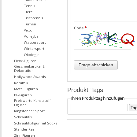
Tennis
Tiere
Tischtennis
Turnen
Code
*
:
Victor
Volleyball
Wassersport
Wintersport
Ökologie
Flexx-Figuren
Geschenkartikel &
Dekoration
Hollywood Awards
Keramik
Produkt Tags
Metall Figuren
PF-Figuren
Ihren Produkttag hinzufügen
Preiswerte Kunststoff
Figuren
Ringständer Sport
Schraubfix
Schraubfixfigur mit Sockel
Ständer Resin
Zinn Figuren