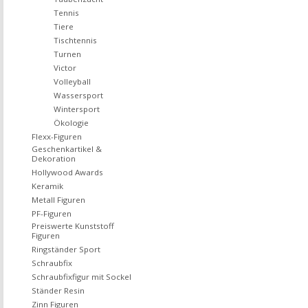
Tennis
Tiere
Tischtennis
Turnen
Victor
Volleyball
Wassersport
Wintersport
Ökologie
Flexx-Figuren
Geschenkartikel &
Dekoration
Hollywood Awards
Keramik
Metall Figuren
PF-Figuren
Preiswerte Kunststoff
Figuren
Ringständer Sport
Schraubfix
Schraubfixfigur mit Sockel
Ständer Resin
Zinn Figuren