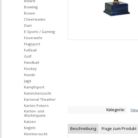
Billard
Bowling
Boxen
Cheerleader
Dart
E-Sports / Gaming
Feuerwehr
Flugsport
Fußball
Golf
Handball
Hockey
Hunde
Jagd
Kampfsport
Kaninchenzucht
Karneval Theather
Karten Pokern
Kategorie:
Figu
Karten- und
Würfelspiele
Katzen
Kegeln
Beschreibung
Frage zum Produkt
Kleintierzucht