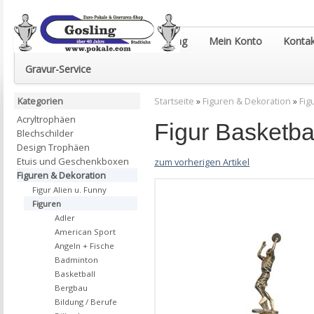
Euro-Pokale & Gravur-Shop Gosling
Mein Konto
Kontak
Gravur-Service
Kategorien
Startseite
»
Figuren & Dekoration
»
Fig
Acryltrophäen
Figur Basketb
Blechschilder
Design Trophäen
Etuis und Geschenkboxen
zum vorherigen Artikel
Figuren & Dekoration
Figur Alien u. Funny
Figuren
Adler
American Sport
Angeln + Fische
Badminton
Basketball
Bergbau
Bildung / Berufe