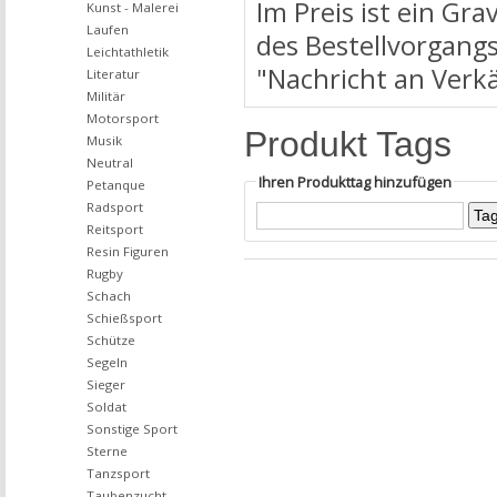
Im Preis ist ein Gr
Kunst - Malerei
Laufen
des Bestellvorgangs
Leichtathletik
"Nachricht an Verk
Literatur
Militär
Motorsport
Produkt Tags
Musik
Neutral
Ihren Produkttag hinzufügen
Petanque
Radsport
Reitsport
Resin Figuren
Rugby
Schach
Schießsport
Schütze
Segeln
Sieger
Soldat
Sonstige Sport
Sterne
Tanzsport
Taubenzucht