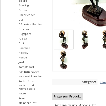
Billard
Bowling
Boxen
Cheerleader
Dart
E-Sports / Gaming
Feuerwehr
Flugsport
Fußball
Golf
Handball
Hockey
Hunde
Jagd
Kampfsport
Kaninchenzucht
Karneval Theather
Karten Pokern
Kategorie:
Öko
Karten- und
Würfelspiele
Katzen
Frage zum Produkt
Kegeln
Kleintierzucht
Frage zum Produkt