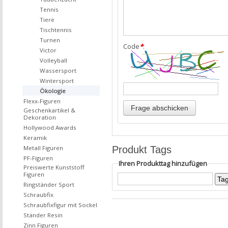
Tennis
Tiere
Tischtennis
Turnen
Code
*
:
Victor
Volleyball
Wassersport
Wintersport
Ökologie
Flexx-Figuren
Geschenkartikel &
Dekoration
Hollywood Awards
Keramik
Produkt Tags
Metall Figuren
PF-Figuren
Ihren Produkttag hinzufügen
Preiswerte Kunststoff
Figuren
Ringständer Sport
Schraubfix
Schraubfixfigur mit Sockel
Ständer Resin
Zinn Figuren