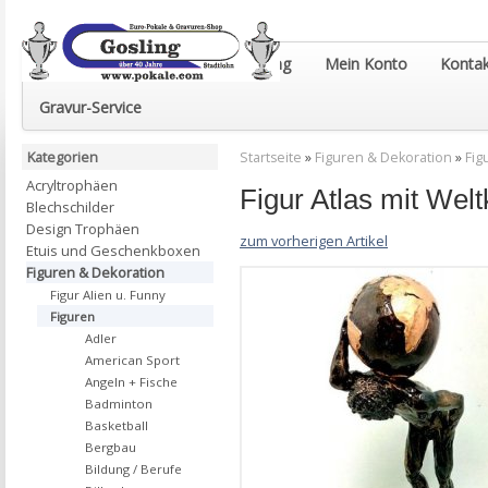
Euro-Pokale & Gravur-Shop Gosling
Mein Konto
Kontak
Gravur-Service
Kategorien
Startseite
»
Figuren & Dekoration
»
Fig
Acryltrophäen
Figur Atlas mit Wel
Blechschilder
Design Trophäen
zum vorherigen Artikel
Etuis und Geschenkboxen
Figuren & Dekoration
Figur Alien u. Funny
Figuren
Adler
American Sport
Angeln + Fische
Badminton
Basketball
Bergbau
Bildung / Berufe