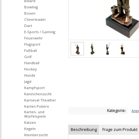
Billard
Bowling
Boxen
Cheerleader
Dart
E-Sports / Gaming
Feuerwehr
Flugsport
Fußball
Golf
Handball
Hockey
Hunde
Jagd
Kampfsport
Kaninchenzucht
Karneval Theather
Karten Pokern
Kategorie:
Ange
Karten- und
Würfelspiele
Katzen
Kegeln
Beschreibung
Frage zum Produkt
Kleintierzucht