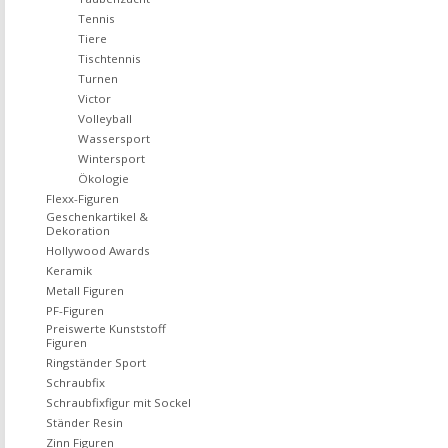
Tennis
Tiere
Tischtennis
Turnen
Victor
Volleyball
Wassersport
Wintersport
Ökologie
Flexx-Figuren
Geschenkartikel &
Dekoration
Hollywood Awards
Keramik
Metall Figuren
PF-Figuren
Preiswerte Kunststoff
Figuren
Ringständer Sport
Schraubfix
Schraubfixfigur mit Sockel
Ständer Resin
Zinn Figuren