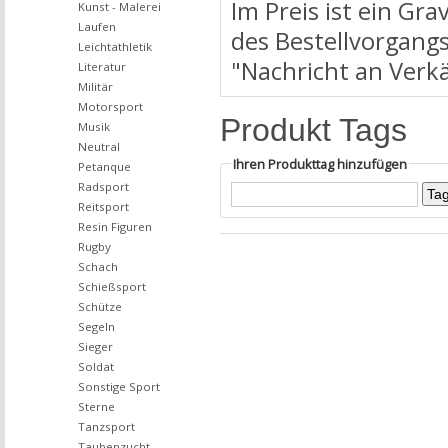
Im Preis ist ein Gr
Kunst - Malerei
Laufen
des Bestellvorgangs
Leichtathletik
"Nachricht an Verk
Literatur
Militär
Motorsport
Produkt Tags
Musik
Neutral
Ihren Produkttag hinzufügen
Petanque
Radsport
Reitsport
Resin Figuren
Rugby
Schach
Schießsport
Schütze
Segeln
Sieger
Soldat
Sonstige Sport
Sterne
Tanzsport
Taubenzucht