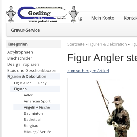
Euro-Pokale & Gravur-Shop Gosling
Mein Konto
Kontak
Gravur-Service
Kategorien
Startseite
»
Figuren & Dekoration
»
Fig
Acryltrophäen
Figur Angler s
Blechschilder
Design Trophäen
Etuis und Geschenkboxen
zum vorherigen Artikel
Figuren & Dekoration
Figur Alien u. Funny
Figuren
Adler
American Sport
Angeln + Fische
Badminton
Basketball
Bergbau
Bildung / Berufe