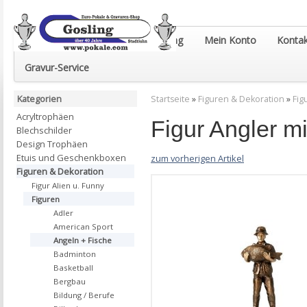
Euro-Pokale & Gravur-Shop Gosling
Mein Konto
Kontak
Gravur-Service
Kategorien
Startseite
»
Figuren & Dekoration
»
Fig
Acryltrophäen
Figur Angler 
Blechschilder
Design Trophäen
Etuis und Geschenkboxen
zum vorherigen Artikel
Figuren & Dekoration
Figur Alien u. Funny
Figuren
Adler
American Sport
Angeln + Fische
Badminton
Basketball
Bergbau
Bildung / Berufe