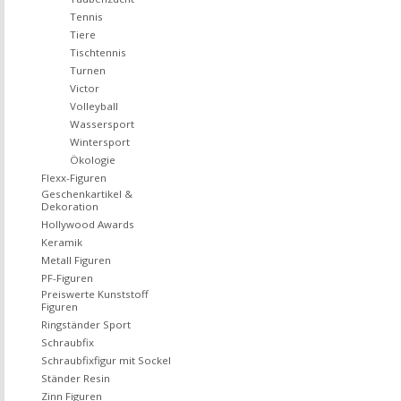
Tennis
Tiere
Tischtennis
Turnen
Victor
Volleyball
Wassersport
Wintersport
Ökologie
Flexx-Figuren
Geschenkartikel &
Dekoration
Hollywood Awards
Keramik
Metall Figuren
PF-Figuren
Preiswerte Kunststoff
Figuren
Ringständer Sport
Schraubfix
Schraubfixfigur mit Sockel
Ständer Resin
Zinn Figuren