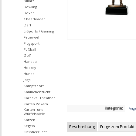
Billard
Bowling
Boxen
Cheerleader
Dart
E-Sports / Gaming
Feuerwehr
Flugsport
Fußball
Golf
Handball
Hockey
Hunde
Jagd
Kampfsport
Kaninchenzucht
Karneval Theather
Karten Pokern
Kategorie:
Ange
Karten- und
Würfelspiele
Katzen
Kegeln
Beschreibung
Frage zum Produkt
Kleintierzucht