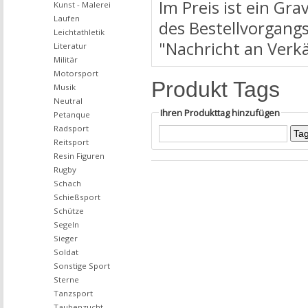
Im Preis ist ein Gr
Kunst - Malerei
Laufen
des Bestellvorgangs
Leichtathletik
"Nachricht an Verk
Literatur
Militär
Motorsport
Produkt Tags
Musik
Neutral
Ihren Produkttag hinzufügen
Petanque
Radsport
Reitsport
Resin Figuren
Rugby
Schach
Schießsport
Schütze
Segeln
Sieger
Soldat
Sonstige Sport
Sterne
Tanzsport
Taubenzucht