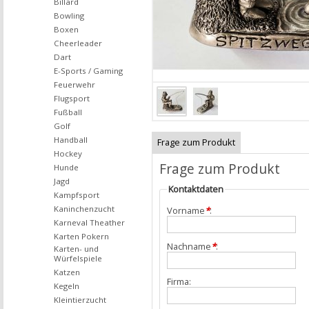
Billard
Bowling
Boxen
Cheerleader
Dart
E-Sports / Gaming
Feuerwehr
Flugsport
Fußball
Golf
Handball
Frage zum Produkt
Hockey
Frage zum Produkt
Hunde
Jagd
Kontaktdaten
Kampfsport
Kaninchenzucht
Vorname
*
:
Karneval Theather
Karten Pokern
Nachname
*
:
Karten- und
Würfelspiele
Katzen
Firma:
Kegeln
Kleintierzucht