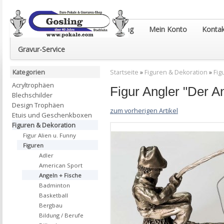
Euro-Pokale & Gravur-Shop Gosling
Mein Konto
Kontak
Gravur-Service
Kategorien
Startseite
»
Figuren & Dekoration
»
Fig
Acryltrophäen
Figur Angler "Der A
Blechschilder
Design Trophäen
zum vorherigen Artikel
Etuis und Geschenkboxen
Figuren & Dekoration
Figur Alien u. Funny
Figuren
Adler
American Sport
Angeln + Fische
Badminton
Basketball
Bergbau
Bildung / Berufe