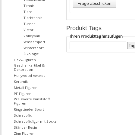
Tennis
Tiere
Tischtennis
Turnen
Produkt Tags
Victor
Volleyball
Ihren Produkttag hinzufügen
Wassersport
Wintersport
Ökologie
Flexx-Figuren
Geschenkartikel &
Dekoration
Hollywood Awards
Keramik
Metall Figuren
PF-Figuren
Preiswerte Kunststoff
Figuren
Ringständer Sport
Schraubfix
Schraubfixfigur mit Sockel
Ständer Resin
Zinn Figuren