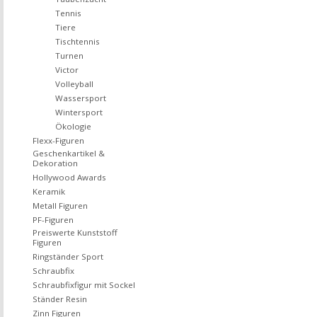
Tennis
Tiere
Tischtennis
Turnen
Victor
Volleyball
Wassersport
Wintersport
Ökologie
Flexx-Figuren
Geschenkartikel &
Dekoration
Hollywood Awards
Keramik
Metall Figuren
PF-Figuren
Preiswerte Kunststoff
Figuren
Ringständer Sport
Schraubfix
Schraubfixfigur mit Sockel
Ständer Resin
Zinn Figuren