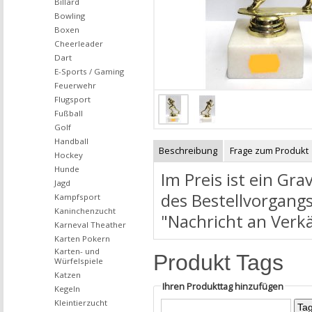
Billard
Bowling
Boxen
Cheerleader
Dart
E-Sports / Gaming
Feuerwehr
Flugsport
Fußball
Golf
Handball
Beschreibung
Frage zum Produkt
Hockey
Hunde
Im Preis ist ein Gr
Jagd
des Bestellvorgangs
Kampfsport
Kaninchenzucht
"Nachricht an Verk
Karneval Theather
Karten Pokern
Karten- und
Produkt Tags
Würfelspiele
Katzen
Ihren Produkttag hinzufügen
Kegeln
Kleintierzucht