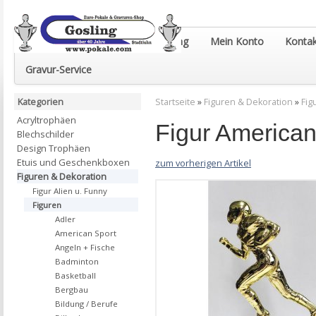
Euro-Pokale & Gravur-Shop Gosling
Mein Konto
Kontak
Gravur-Service
Kategorien
Startseite
»
Figuren & Dekoration
»
Fig
Acryltrophäen
Figur American
Blechschilder
Design Trophäen
Etuis und Geschenkboxen
zum vorherigen Artikel
Figuren & Dekoration
Figur Alien u. Funny
Figuren
Adler
American Sport
Angeln + Fische
Badminton
Basketball
Bergbau
Bildung / Berufe