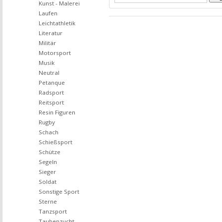
Kunst - Malerei
Laufen
Leichtathletik
Literatur
Militär
Motorsport
Musik
Neutral
Petanque
Radsport
Reitsport
Resin Figuren
Rugby
Schach
Schießsport
Schütze
Segeln
Sieger
Soldat
Sonstige Sport
Sterne
Tanzsport
Taubenzucht