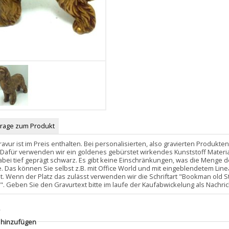
Frage zum Produkt
ravur ist im Preis enthalten. Bei personalisierten, also gravierten Produkt
Dafür verwenden wir ein goldenes gebürstet wirkendes Kunststoff Material,
dabei tief geprägt schwarz. Es gibt keine Einschränkungen, was die Menge d
e. Das können Sie selbst z.B. mit Office World und mit eingeblendetem Line
st. Wenn der Platz das zulässt verwenden wir die Schriftart "Bookman old St
 th". Geben Sie den Gravurtext bitte im laufe der Kaufabwickelung als Nachri
s
g hinzufügen