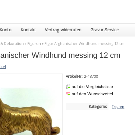
Konto
Kontakt
Vertrag widerrufen
Gravur-Service
 & Dekoration
»
Figuren
»
Figur Afghanischer Windhund messing 12 cm
hanischer Windhund messing 12 cm
ikel
ArtikelNr.:
2-48700
auf die Vergleichsliste
auf den Wunschzettel
Kategorie:
Figuren