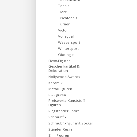
Tennis
Tiere
Tischtennis
Turnen
Victor
Volleyball
Wassersport
Wintersport
Ökologie
Flexx-Figuren
Geschenkartikel &
Dekoration
Hollywood Awards
Keramik
Metall Figuren
PF-Figuren
Preiswerte Kunststoff
Figuren
Ringständer Sport
Schraubfix
Schraubfixfigur mit Sockel
Ständer Resin
Zinn Figuren