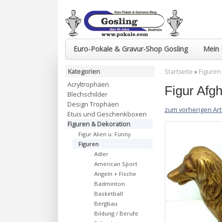
Euro-Pokale & Gravur-Shop Gosling
Mein 
Kategorien
Startseite
»
Figuren
Acryltrophäen
Figur Afg
Blechschilder
Design Trophäen
zum vorherigen Art
Etuis und Geschenkboxen
Figuren & Dekoration
Figur Alien u. Funny
Figuren
Adler
American Sport
Angeln + Fische
Badminton
Basketball
Bergbau
Bildung / Berufe