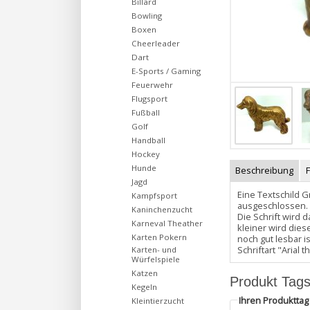
Billard
Bowling
Boxen
Cheerleader
Dart
E-Sports / Gaming
Feuerwehr
Flugsport
Fußball
Golf
Handball
Hockey
Hunde
Beschreibung
Jagd
Eine Textschild G
Kampfsport
ausgeschlossen. 
Kaninchenzucht
Die Schrift wird 
Karneval Theather
kleiner wird dies
Karten Pokern
noch gut lesbar i
Schriftart "Arial
Karten- und
Würfelspiele
Katzen
Produkt Tag
Kegeln
Ihren Produktta
Kleintierzucht