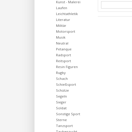
Kunst - Malerei
Laufen
Leichtathletik
Literatur
Militär
Motorsport
Musik
Neutral
Petanque
Radsport
Reitsport
Resin Figuren
Rugby
Schach
Schießsport
Schütze
Segeln
Sieger
Soldat
Sonstige Sport
Sterne
Tanzsport
Taubenzucht