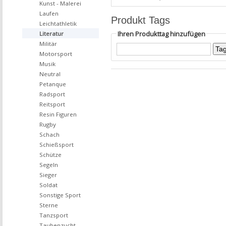
Kunst - Malerei
Laufen
Produkt Tags
Leichtathletik
Ihren Produkttag hinzufügen
Literatur
Militär
Motorsport
Musik
Neutral
Petanque
Radsport
Reitsport
Resin Figuren
Rugby
Schach
Schießsport
Schütze
Segeln
Sieger
Soldat
Sonstige Sport
Sterne
Tanzsport
Taubenzucht