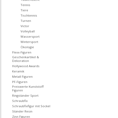
Tennis
Tiere
Tischtennis
Turnen
Victor
Volleyball
Wassersport
Wintersport
Ökologie
Flexx-Figuren
Geschenkartikel &
Dekoration
Hollywood Awards
Keramik
Metall Figuren
PF-Figuren
Preiswerte Kunststoff
Figuren
Ringständer Sport
Schraubfix
Schraubfixfigur mit Sockel
Ständer Resin
Zinn Figuren