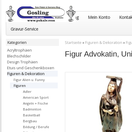
Euro-Pokale & Gravur-Shop Gosling
Mein Konto
Kontak
Gravur-Service
Kategorien
Startseite
»
Figuren & Dekoration
»
Fig
Acryltrophäen
Figur Advokatin, U
Blechschilder
Design Trophäen
Etuis und Geschenkboxen
Figuren & Dekoration
Figur Alien u. Funny
Figuren
Adler
American Sport
Angeln + Fische
Badminton
Basketball
Bergbau
Bildung / Berufe