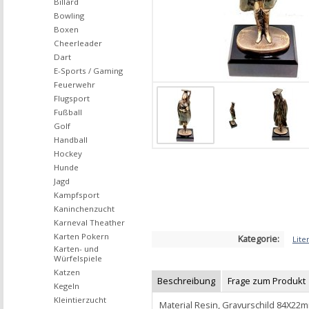
Billard
Bowling
Boxen
Cheerleader
Dart
E-Sports / Gaming
Feuerwehr
Flugsport
Fußball
Golf
Handball
Hockey
Hunde
Jagd
Kampfsport
Kaninchenzucht
Karneval Theather
Karten Pokern
Kategorie:
Lite
Karten- und
Würfelspiele
Katzen
Beschreibung
Frage zum Produkt
Kegeln
Kleintierzucht
Material Resin, Gravurschild 84X22