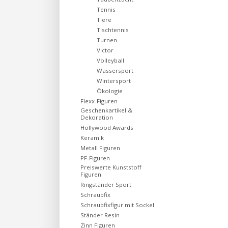
Tennis
Tiere
Tischtennis
Turnen
Victor
Volleyball
Wassersport
Wintersport
Ökologie
Flexx-Figuren
Geschenkartikel &
Dekoration
Hollywood Awards
Keramik
Metall Figuren
PF-Figuren
Preiswerte Kunststoff
Figuren
Ringständer Sport
Schraubfix
Schraubfixfigur mit Sockel
Ständer Resin
Zinn Figuren