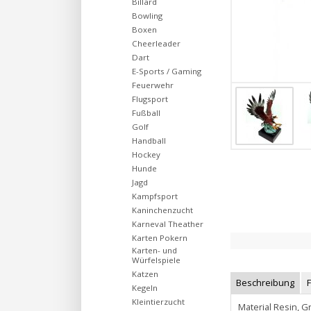
Billard
Bowling
Boxen
Cheerleader
Dart
E-Sports / Gaming
Feuerwehr
Flugsport
Fußball
Golf
Handball
Hockey
Hunde
Jagd
Kampfsport
Kaninchenzucht
Karneval Theather
Karten Pokern
Karten- und
Würfelspiele
Katzen
Beschreibung
Kegeln
Kleintierzucht
Material Resin, 