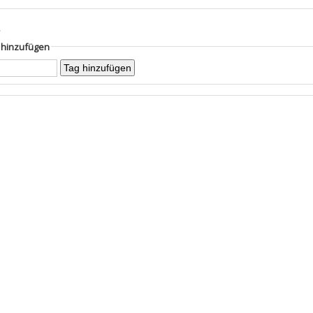
s
g hinzufügen