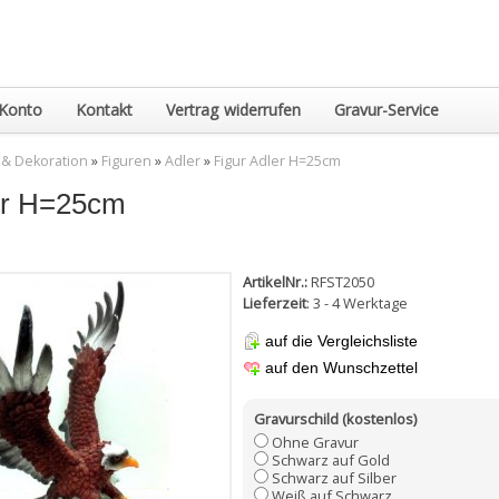
Konto
Kontakt
Vertrag widerrufen
Gravur-Service
 & Dekoration
»
Figuren
»
Adler
»
Figur Adler H=25cm
er H=25cm
ArtikelNr.:
RFST2050
Lieferzeit
: 3 - 4 Werktage
auf die Vergleichsliste
auf den Wunschzettel
Gravurschild (kostenlos)
Ohne Gravur
Schwarz auf Gold
Schwarz auf Silber
Weiß auf Schwarz