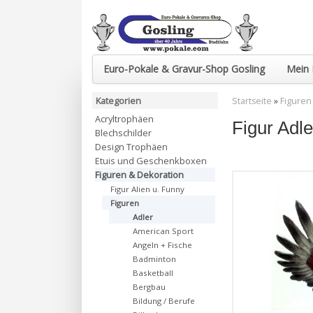
Euro-Pokale & Gravur-Shop Gosling
Mein 
Kategorien
Startseite
»
Figuren
Acryltrophäen
Figur Adl
Blechschilder
Design Trophäen
Etuis und Geschenkboxen
Figuren & Dekoration
Figur Alien u. Funny
Figuren
Adler
American Sport
Angeln + Fische
Badminton
Basketball
Bergbau
Bildung / Berufe