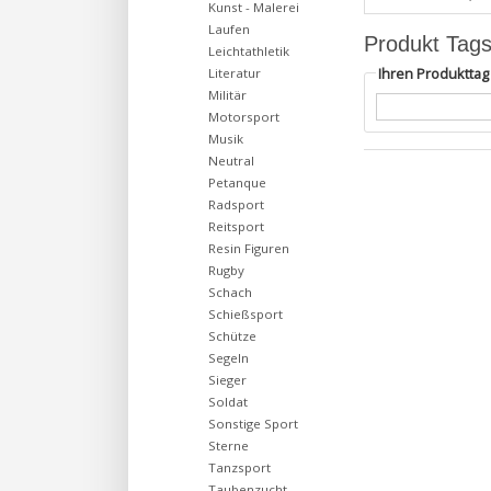
Kunst - Malerei
Laufen
Produkt Tag
Leichtathletik
Ihren Produktta
Literatur
Militär
Motorsport
Musik
Neutral
Petanque
Radsport
Reitsport
Resin Figuren
Rugby
Schach
Schießsport
Schütze
Segeln
Sieger
Soldat
Sonstige Sport
Sterne
Tanzsport
Taubenzucht