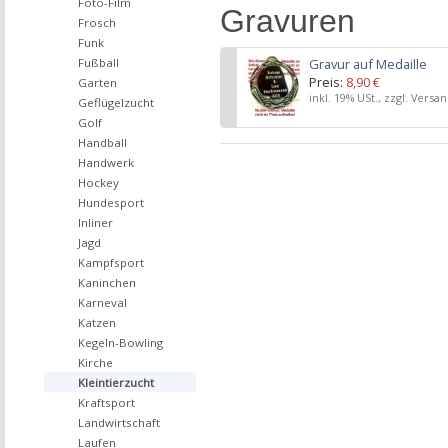
Foto-Film
Gravuren
Frosch
Funk
Gravur auf Medaille
Fußball
Preis:
8,90 €
Garten
inkl. 19% USt., zzgl. Versa
Geflügelzucht
Golf
Handball
Handwerk
Hockey
Hundesport
Inliner
Jagd
Kampfsport
Kaninchen
Karneval
Katzen
Kegeln-Bowling
Kirche
Kleintierzucht
Kraftsport
Landwirtschaft
Laufen