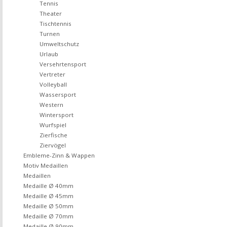
Tennis
Theater
Tischtennis
Turnen
Umweltschutz
Urlaub
Versehrtensport
Vertreter
Volleyball
Wassersport
Western
Wintersport
Wurfspiel
Zierfische
Ziervögel
Embleme-Zinn & Wappen
Motiv Medaillen
Medaillen
Medaille Ø 40mm
Medaille Ø 45mm
Medaille Ø 50mm
Medaille Ø 70mm
Medaille Ø 90mm