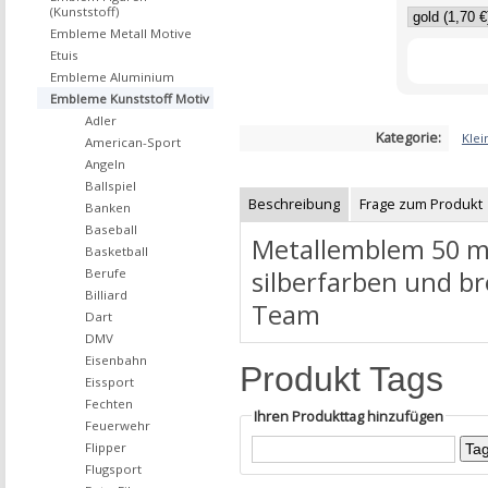
(Kunststoff)
Embleme Metall Motive
Etuis
Embleme Aluminium
Embleme Kunststoff Motiv
Adler
Kategorie:
Klei
American-Sport
Angeln
Ballspiel
Beschreibung
Frage zum Produkt
Banken
Baseball
Metallemblem 50 mm
Basketball
silberfarben und b
Berufe
Billiard
Team
Dart
DMV
Eisenbahn
Produkt Tags
Eissport
Fechten
Ihren Produkttag hinzufügen
Feuerwehr
Flipper
Flugsport