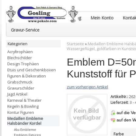
Euro-Pokale & Gravur-Shop Gosling
Mein Konto
Kontak
Gravur-Service
Kategorien
Startseite
»
Medaillen Embleme Halsb
Wassergeflügel, goldfarben in Kunstst
Acryltrophäen
Blechschilder
Emblem D=50mm
Design Trophäen
Etuis und Geschenkboxen
Kunststoff für
Figuren & Dekoration
Grabschmuck
zum vorherigen Artikel
Gravurschilder
Jagd Artikel
ArtikelNr.:
262
Karneval & Theater
Lieferzeit
: 3 
Kegeln & Bowling
Kontur Figuren
auf die Ve
Medaillen Embleme
auf den W
Halsbänder Kordel
Alu-Embleme
Farbe
Emblem Figuren