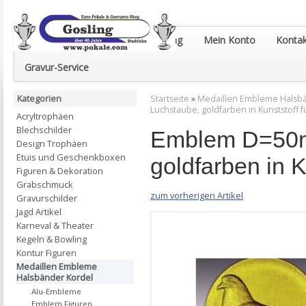
Euro-Pokale & Gravur-Shop Gosling
Mein Konto
Kontak
Gravur-Service
Kategorien
Startseite
»
Medaillen Embleme Halsb
Luchstaube, goldfarben in Kunststoff 
Acryltrophäen
Blechschilder
Emblem D=50m
Design Trophäen
Etuis und Geschenkboxen
goldfarben in K
Figuren & Dekoration
Grabschmuck
zum vorherigen Artikel
Gravurschilder
Jagd Artikel
Karneval & Theater
Kegeln & Bowling
Kontur Figuren
Medaillen Embleme
Halsbänder Kordel
Alu-Embleme
Emblem Figuren