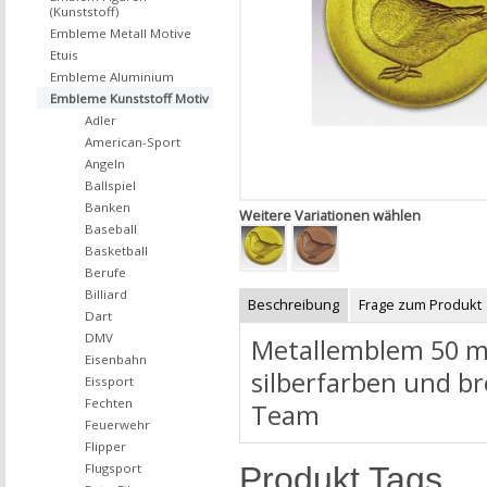
(Kunststoff)
Embleme Metall Motive
Etuis
Embleme Aluminium
Embleme Kunststoff Motiv
Adler
American-Sport
Angeln
Ballspiel
Banken
Weitere Variationen wählen
Baseball
Basketball
Berufe
Billiard
Beschreibung
Frage zum Produkt
Dart
DMV
Metallemblem 50 mm
Eisenbahn
silberfarben und b
Eissport
Fechten
Team
Feuerwehr
Flipper
Produkt Tags
Flugsport