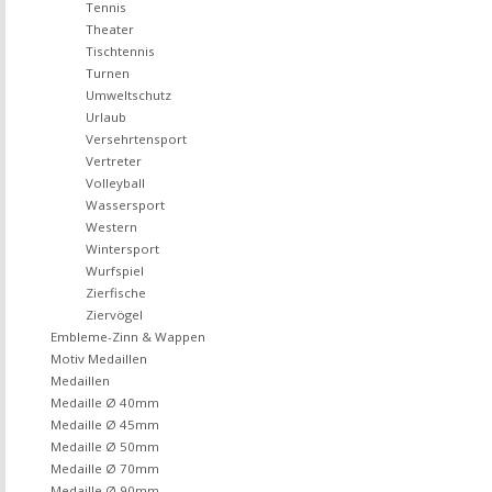
Tennis
Theater
Tischtennis
Turnen
Umweltschutz
Urlaub
Versehrtensport
Vertreter
Volleyball
Wassersport
Western
Wintersport
Wurfspiel
Zierfische
Ziervögel
Embleme-Zinn & Wappen
Motiv Medaillen
Medaillen
Medaille Ø 40mm
Medaille Ø 45mm
Medaille Ø 50mm
Medaille Ø 70mm
Medaille Ø 90mm