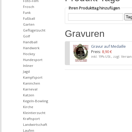
Foto-Film
Frosch
Ihren Produkttag hinzufügen
Funk
Fußball
Garten
Geflügelzucht
Gravuren
Golf
Handball
Gravur auf Medaille
Handwerk
Preis:
8,90 €
Hockey
inkl. 19% USt., zzgl. Versa
Hundesport
Inliner
Jagd
Kampfsport
Kaninchen
Karneval
Katzen
Kegeln-Bowling
Kirche
Kleintierzucht
Kraftsport
Landwirtschaft
Laufen