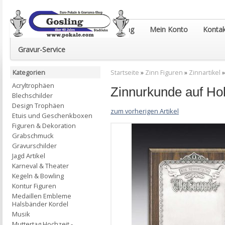
Euro-Pokale & Gravur-Shop Gosling
Mein Konto
Kontak
Gravur-Service
Kategorien
Startseite
»
Zinn Figuren
»
Zinnartikel
Acryltrophäen
Zinnurkunde auf Hol
Blechschilder
Design Trophäen
zum vorherigen Artikel
Etuis und Geschenkboxen
Figuren & Dekoration
Grabschmuck
Gravurschilder
Jagd Artikel
Karneval & Theater
Kegeln & Bowling
Kontur Figuren
Medaillen Embleme
Halsbänder Kordel
Musik
Muttertag Hochzeit -