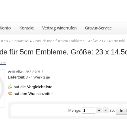
Konto
Kontakt
Vertrag widerrufen
Gravur-Service
guren
»
Zinnartikel
»
Zinnurkunde für 5cm Embleme, Größe: 23 x 14,5cm inkl.
de für 5cm Embleme, Größe: 23 x 14,5c
ikel
ArtikelNr.:
262-8705-Z
Lieferzeit
: 3 - 4 Werktage
auf die Vergleichsliste
auf den Wunschzettel
Menge:
+
-
Stk
In 