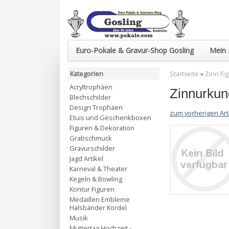
Euro-Pokale & Gravur-Shop Gosling
Mein 
Kategorien
Startseite
»
Zinn Fi
Acryltrophäen
Zinnurkun
Blechschilder
Design Trophäen
zum vorherigen Art
Etuis und Geschenkboxen
Figuren & Dekoration
Grabschmuck
Gravurschilder
Jagd Artikel
Karneval & Theater
Kegeln & Bowling
Kontur Figuren
Medaillen Embleme
Halsbänder Kordel
Musik
Muttertag Hochzeit -