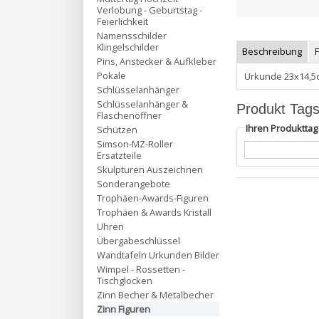
Verlobung - Geburtstag -
Feierlichkeit
Namensschilder
Klingelschilder
Beschreibung
Pins, Anstecker & Aufkleber
Pokale
Urkunde 23x14,5c
Schlüsselanhänger
Schlüsselanhänger &
Produkt Tag
Flaschenöffner
Ihren Produktta
Schützen
Simson-MZ-Roller
Ersatzteile
Skulpturen Auszeichnen
Sonderangebote
Trophäen-Awards-Figuren
Trophäen & Awards Kristall
Uhren
Übergabeschlüssel
Wandtafeln Urkunden Bilder
Wimpel - Rossetten -
Tischglocken
Zinn Becher & Metalbecher
Zinn Figuren