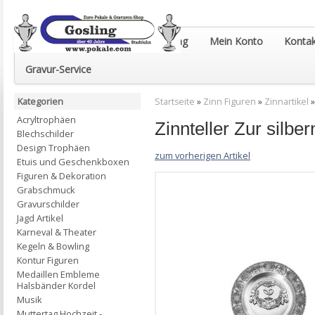
Euro-Pokale & Gravur-Shop Gosling
Mein Konto
Kontak
Gravur-Service
Kategorien
Startseite
»
Zinn Figuren
»
Zinnartikel
Acryltrophäen
Zinnteller Zur silbe
Blechschilder
Design Trophäen
zum vorherigen Artikel
Etuis und Geschenkboxen
Figuren & Dekoration
Grabschmuck
Gravurschilder
Jagd Artikel
Karneval & Theater
Kegeln & Bowling
Kontur Figuren
Medaillen Embleme
Halsbänder Kordel
Musik
Muttertag Hochzeit -