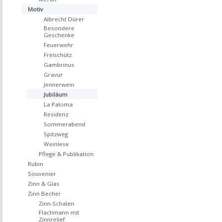
Motiv
Albrecht Dürer
Besondere
Geschenke
Feuerwehr
Freischütz
Gambrinus
Gravur
Jennerwein
Jubiläum
La Paloma
Residenz
Sommerabend
Spitzweg
Weinlese
Pflege & Publikation
Rubin
Souvenier
Zinn & Glas
Zinn Becher
Zinn-Schalen
Flachmann mit
Zinnrelief