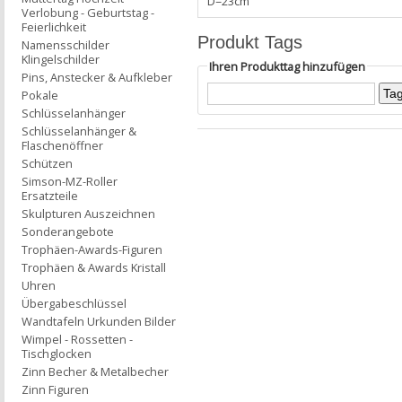
D=23cm
Verlobung - Geburtstag -
Feierlichkeit
Produkt Tags
Namensschilder
Klingelschilder
Ihren Produkttag hinzufügen
Pins, Anstecker & Aufkleber
Pokale
Schlüsselanhänger
Schlüsselanhänger &
Flaschenöffner
Schützen
Simson-MZ-Roller
Ersatzteile
Skulpturen Auszeichnen
Sonderangebote
Trophäen-Awards-Figuren
Trophäen & Awards Kristall
Uhren
Übergabeschlüssel
Wandtafeln Urkunden Bilder
Wimpel - Rossetten -
Tischglocken
Zinn Becher & Metalbecher
Zinn Figuren