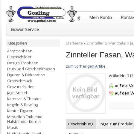
Euro-Pokale & Gravur-Shop Gosling
Mein Konto
Kontak
Gravur-Service
Kategorien
Startseite
»
Zinnteller & Wandtafel
»
Ja
Acryltrophäen
Zinnteller Fasan, W
Blechschilder
Design Trophäen
zum vorherigen Artikel
Etuis und Geschenkboxen
Figuren & Dekoration
ArtikelNr.:
313
Grabschmuck
auf die Ve
Gravurschilder
Jagd Artikel
auf den W
Karneval & Theater
Kegeln & Bowling
Kontur Figuren
Medaillen Embleme
Halsbänder Kordel
Beschreibung
Frage zum Produkt
Musik
Muttertag Hochzeit -