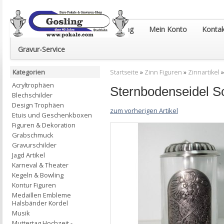
Euro-Pokale & Gravur-Shop Gosling
Mein Konto
Kontak
Gravur-Service
Kategorien
Startseite
»
Zinn Figuren
»
Zinnartikel
Acryltrophäen
Sternbodenseidel S
Blechschilder
Design Trophäen
zum vorherigen Artikel
Etuis und Geschenkboxen
Figuren & Dekoration
Grabschmuck
Gravurschilder
Jagd Artikel
Karneval & Theater
Kegeln & Bowling
Kontur Figuren
Medaillen Embleme
Halsbänder Kordel
Musik
Muttertag Hochzeit -