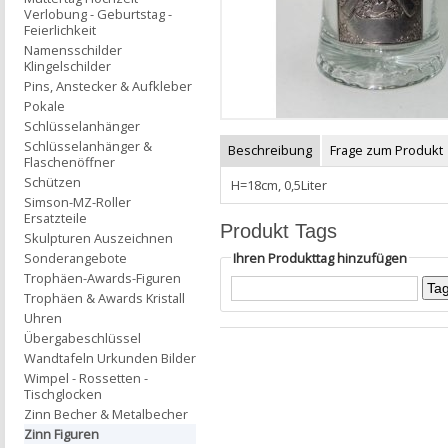
Verlobung - Geburtstag -
Feierlichkeit
Namensschilder
Klingelschilder
Pins, Anstecker & Aufkleber
Pokale
Schlüsselanhänger
Schlüsselanhänger &
Beschreibung
Frage zum Produkt
Flaschenöffner
Schützen
H=18cm, 0,5Liter
Simson-MZ-Roller
Ersatzteile
Produkt Tags
Skulpturen Auszeichnen
Ihren Produkttag hinzufügen
Sonderangebote
Trophäen-Awards-Figuren
Trophäen & Awards Kristall
Uhren
Übergabeschlüssel
Wandtafeln Urkunden Bilder
Wimpel - Rossetten -
Tischglocken
Zinn Becher & Metalbecher
Zinn Figuren