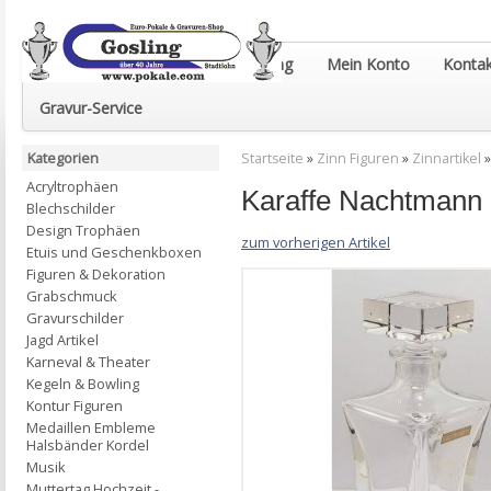
Euro-Pokale & Gravur-Shop Gosling
Mein Konto
Kontak
Gravur-Service
Kategorien
Startseite
»
Zinn Figuren
»
Zinnartikel
Acryltrophäen
Karaffe Nachtmann 
Blechschilder
Design Trophäen
zum vorherigen Artikel
Etuis und Geschenkboxen
Figuren & Dekoration
Grabschmuck
Gravurschilder
Jagd Artikel
Karneval & Theater
Kegeln & Bowling
Kontur Figuren
Medaillen Embleme
Halsbänder Kordel
Musik
Muttertag Hochzeit -