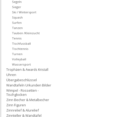
Segeln
Sieger
Ski / Wintersport
Squash
Surfen
Tanzen
Tauben /Kleinzucht
Tennis
Tischfussball
Tischtennis
Turnen
Volleyball
Wassersport
Trophäen & Awards Kristall
Uhren
Übergabeschlüssel
Wandtafeln Urkunden Bilder
Wimpel - Rossetten -
Tischglocken
Zinn Becher & Metalbecher
Zinn Figuren
Zinnrelief & Alurelief
Zinnteller & Wandtafel