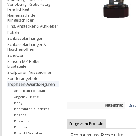
Verlobung - Geburtstag -
Feierlichkeit
Namensschilder
Klingelschilder
Pins, Anstecker & Aufkleber
Pokale
Schlüsselanhänger
Schlüsselanhänger &
Flaschenöffner
Schützen
Simson-MZ-Roller
Ersatzteile
Skulpturen Auszeichnen
Sonderangebote
Trophäen-Awards-Figuren
American Football
Angeln / Fische
Baby
Kategorie:
Bret
Badminton / Federball
Baseball
Basketball
Frage zum Produkt
Biathlon
Billard / Snooker
Frage zum Produkt