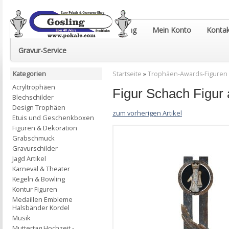
Euro-Pokale & Gravur-Shop Gosling
Mein Konto
Kontak
Gravur-Service
Kategorien
Startseite
»
Trophäen-Awards-Figuren
Acryltrophäen
Figur Schach Figur
Blechschilder
Design Trophäen
zum vorherigen Artikel
Etuis und Geschenkboxen
Figuren & Dekoration
Grabschmuck
Gravurschilder
Jagd Artikel
Karneval & Theater
Kegeln & Bowling
Kontur Figuren
Medaillen Embleme
Halsbänder Kordel
Musik
Muttertag Hochzeit -