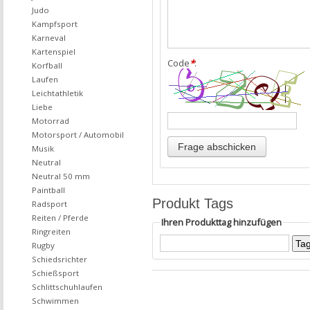
Judo
Kampfsport
Karneval
Kartenspiel
Code
*
:
Korfball
Laufen
Leichtathletik
Liebe
Motorrad
Motorsport / Automobil
Musik
Neutral
Neutral 50 mm
Paintball
Produkt Tags
Radsport
Reiten / Pferde
Ihren Produkttag hinzufügen
Ringreiten
Rugby
Schiedsrichter
Schießsport
Schlittschuhlaufen
Schwimmen