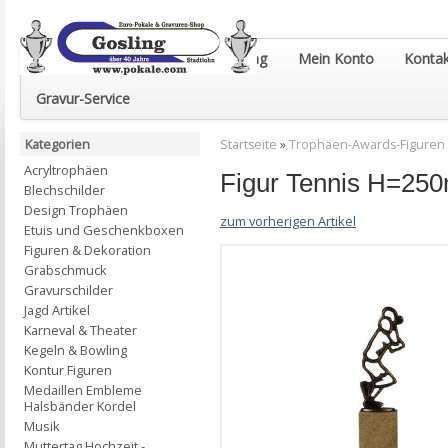
Euro-Pokale & Gravur-Shop Gosling
Mein Konto
Kontak
Gravur-Service
Kategorien
Startseite
»
Trophäen-Awards-Figuren
Acryltrophäen
Figur Tennis H=250
Blechschilder
Design Trophäen
zum vorherigen Artikel
Etuis und Geschenkboxen
Figuren & Dekoration
Grabschmuck
Gravurschilder
Jagd Artikel
Karneval & Theater
Kegeln & Bowling
Kontur Figuren
Medaillen Embleme
Halsbänder Kordel
Musik
Muttertag Hochzeit -