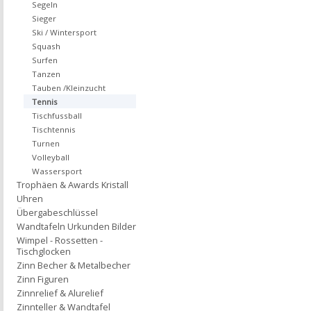
Segeln
Sieger
Ski / Wintersport
Squash
Surfen
Tanzen
Tauben /Kleinzucht
Tennis
Tischfussball
Tischtennis
Turnen
Volleyball
Wassersport
Trophäen & Awards Kristall
Uhren
Übergabeschlüssel
Wandtafeln Urkunden Bilder
Wimpel - Rossetten -
Tischglocken
Zinn Becher & Metalbecher
Zinn Figuren
Zinnrelief & Alurelief
Zinnteller & Wandtafel