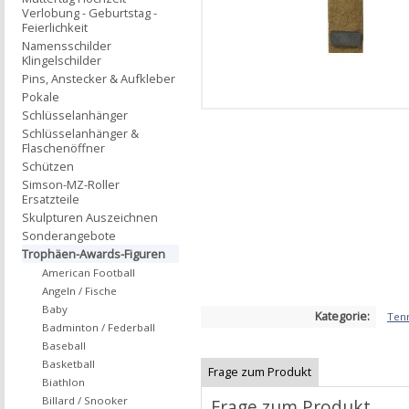
Verlobung - Geburtstag -
Feierlichkeit
Namensschilder
Klingelschilder
Pins, Anstecker & Aufkleber
Pokale
Schlüsselanhänger
Schlüsselanhänger &
Flaschenöffner
Schützen
Simson-MZ-Roller
Ersatzteile
Skulpturen Auszeichnen
Sonderangebote
Trophäen-Awards-Figuren
American Football
Angeln / Fische
Baby
Kategorie:
Ten
Badminton / Federball
Baseball
Basketball
Frage zum Produkt
Biathlon
Billard / Snooker
Frage zum Produkt