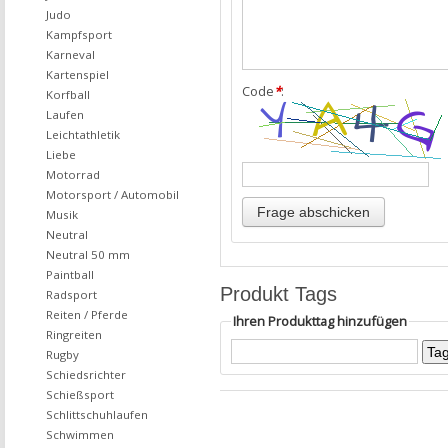
Judo
Kampfsport
Karneval
Kartenspiel
Code
*
:
Korfball
Laufen
Leichtathletik
Liebe
Motorrad
Motorsport / Automobil
Musik
Neutral
Neutral 50 mm
Paintball
Produkt Tags
Radsport
Reiten / Pferde
Ihren Produkttag hinzufügen
Ringreiten
Rugby
Schiedsrichter
Schießsport
Schlittschuhlaufen
Schwimmen