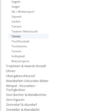
Segeln
Sieger
Ski / Wintersport
Squash
Surfen
Tanzen
Tauben /Kleinzucht
Tennis
Tischfussball
Tischtennis
Turnen
Volleyball
Wassersport
Trophäen & Awards Kristall
Uhren
Übergabeschlüssel
Wandtafeln Urkunden Bilder
Wimpel - Rossetten -
Tischglocken
Zinn Becher & Metalbecher
Zinn Figuren
Zinnrelief & Alurelief
Zinnteller & Wandtafel