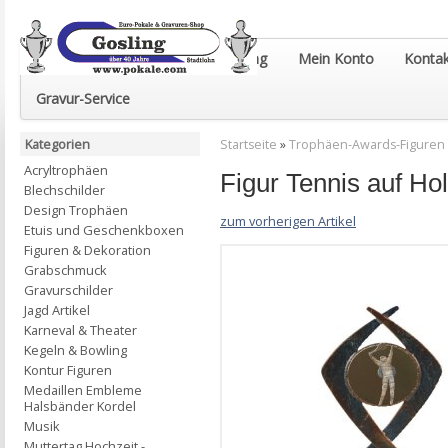
Euro-Pokale & Gravur-Shop Gosling
Mein Konto
Kontak
Gravur-Service
Kategorien
Startseite
»
Trophäen-Awards-Figuren
Acryltrophäen
Figur Tennis auf H
Blechschilder
Design Trophäen
zum vorherigen Artikel
Etuis und Geschenkboxen
Figuren & Dekoration
Grabschmuck
Gravurschilder
Jagd Artikel
Karneval & Theater
Kegeln & Bowling
Kontur Figuren
Medaillen Embleme
Halsbänder Kordel
Musik
Muttertag Hochzeit -