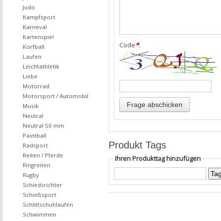
Judo
Kampfsport
Karneval
Kartenspiel
Code
*
:
Korfball
Laufen
Leichtathletik
Liebe
Motorrad
Motorsport / Automobil
Musik
Neutral
Neutral 50 mm
Paintball
Produkt Tags
Radsport
Reiten / Pferde
Ihren Produkttag hinzufügen
Ringreiten
Rugby
Schiedsrichter
Schießsport
Schlittschuhlaufen
Schwimmen