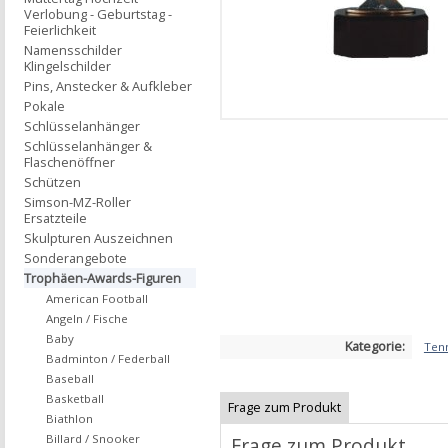
Verlobung - Geburtstag -
Feierlichkeit
Namensschilder
Klingelschilder
Pins, Anstecker & Aufkleber
Pokale
Schlüsselanhänger
Schlüsselanhänger &
Flaschenöffner
Schützen
Simson-MZ-Roller
Ersatzteile
Skulpturen Auszeichnen
Sonderangebote
Trophäen-Awards-Figuren
American Football
Angeln / Fische
Baby
Kategorie:
Ten
Badminton / Federball
Baseball
Basketball
Frage zum Produkt
Biathlon
Billard / Snooker
Frage zum Produkt