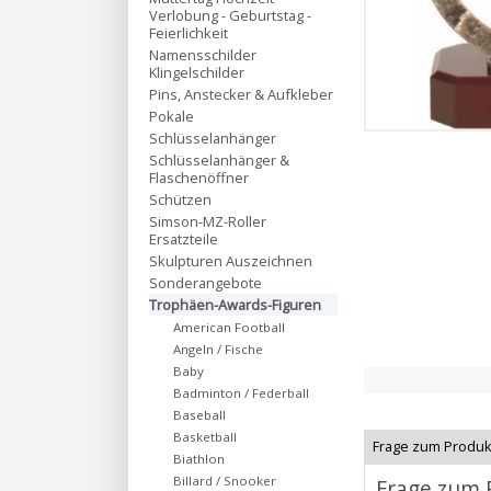
Verlobung - Geburtstag -
Feierlichkeit
Namensschilder
Klingelschilder
Pins, Anstecker & Aufkleber
Pokale
Schlüsselanhänger
Schlüsselanhänger &
Flaschenöffner
Schützen
Simson-MZ-Roller
Ersatzteile
Skulpturen Auszeichnen
Sonderangebote
Trophäen-Awards-Figuren
American Football
Angeln / Fische
Baby
Badminton / Federball
Baseball
Basketball
Frage zum Produk
Biathlon
Billard / Snooker
Frage zum 