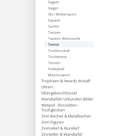
Segeln
Sieger
Ski / Wintersport
Squash
Surfen
Tanzen
Tauben /Kleinzucht
Tennis
Tischfussball
Tischtennis
Turnen
Volleyball
Wassersport
Trophäen & Awards Kristall
Uhren
Übergabeschlüssel
Wandtafeln Urkunden Bilder
Wimpel - Rossetten -
Tischglocken
Zinn Becher & Metalbecher
Zinn Figuren
Zinnrelief & Alurelief
Zinnteller & Wandtafel