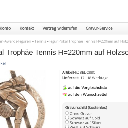
Konto
Kontakt
Vertrag widerrufen
Gravur-Service
en-Awards-Figuren
»
Tennis
»
Figur Pokal Trophäe Tennis H=220mm auf Holz
al Trophäe Tennis H=220mm auf Holzso
ikel
ArtikelNr.:
BEL-288C
Lieferzeit
: 17 - 18 Werktage
auf die Vergleichsliste
auf den Wunschzettel
Gravurschild (kostenlos)
Ohne Gravur
Schwarz auf Gold
Schwarz auf Silber
Weiß auf Schwarz