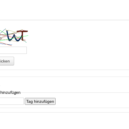
s
g hinzufügen