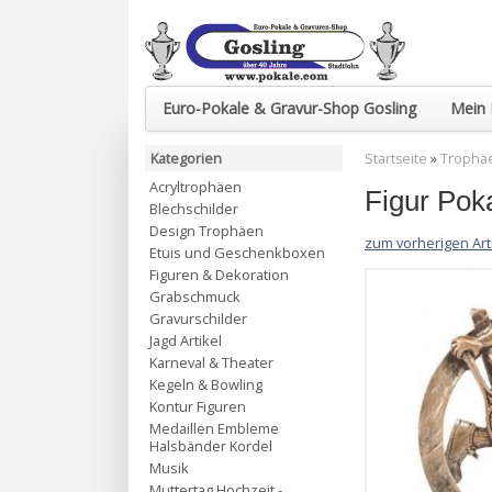
Euro-Pokale & Gravur-Shop Gosling
Mein 
Kategorien
Startseite
»
Trophä
Acryltrophäen
Figur Pok
Blechschilder
Design Trophäen
zum vorherigen Art
Etuis und Geschenkboxen
Figuren & Dekoration
Grabschmuck
Gravurschilder
Jagd Artikel
Karneval & Theater
Kegeln & Bowling
Kontur Figuren
Medaillen Embleme
Halsbänder Kordel
Musik
Muttertag Hochzeit -