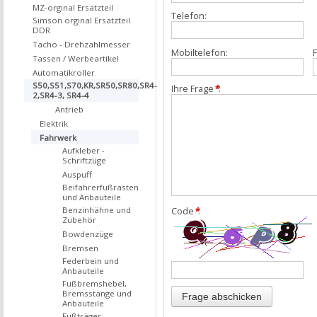
MZ-orginal Ersatzteil
Telefon:
Simson orginal Ersatzteil
DDR
Tacho - Drehzahlmesser
Mobiltelefon:
F
Tassen / Werbeartikel
Automatikroller
S50,S51,S70,KR,SR50,SR80,SR4-
Ihre Frage
*
:
2,SR4-3, SR4-4
Antrieb
Elektrik
Fahrwerk
Aufkleber -
Schriftzüge
Auspuff
Beifahrerfußrasten
und Anbauteile
Benzinhähne und
Code
*
:
Zubehör
Bowdenzüge
Bremsen
Federbein und
Anbauteile
Fußbremshebel,
Bremsstange und
Anbauteile
Fußträger,