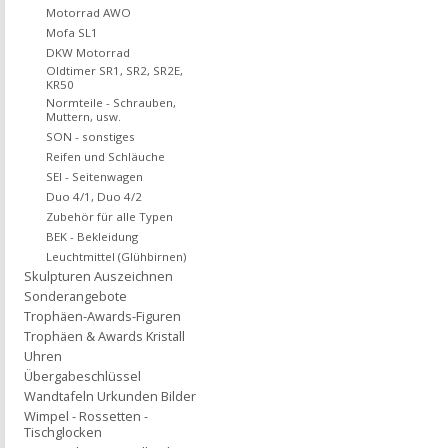
Motorrad AWO
Mofa SL1
DKW Motorrad
Oldtimer SR1, SR2, SR2E,
KR50
Normteile - Schrauben,
Muttern, usw.
SON - sonstiges
Reifen und Schläuche
SEI - Seitenwagen
Duo 4/1, Duo 4/2
Zubehör für alle Typen
BEK - Bekleidung
Leuchtmittel (Glühbirnen)
Skulpturen Auszeichnen
Sonderangebote
Trophäen-Awards-Figuren
Trophäen & Awards Kristall
Uhren
Übergabeschlüssel
Wandtafeln Urkunden Bilder
Wimpel - Rossetten -
Tischglocken