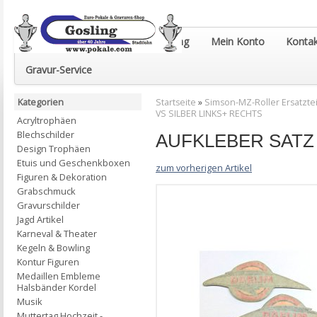
Euro-Pokale & Gravur-Shop Gosling
Mein Konto
Kontak
Gravur-Service
Kategorien
Startseite
»
Simson-MZ-Roller Ersatztei
VS SILBER LINKS+ RECHTS
Acryltrophäen
Blechschilder
AUFKLEBER SATZ 
Design Trophäen
Etuis und Geschenkboxen
zum vorherigen Artikel
Figuren & Dekoration
Grabschmuck
Gravurschilder
Jagd Artikel
Karneval & Theater
Kegeln & Bowling
Kontur Figuren
Medaillen Embleme
Halsbänder Kordel
Musik
Muttertag Hochzeit -