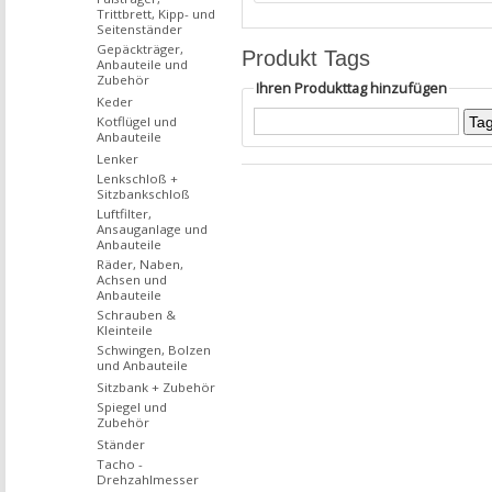
Trittbrett, Kipp- und
Seitenständer
Gepäckträger,
Produkt Tags
Anbauteile und
Zubehör
Ihren Produkttag hinzufügen
Keder
Kotflügel und
Anbauteile
Lenker
Lenkschloß +
Sitzbankschloß
Luftfilter,
Ansauganlage und
Anbauteile
Räder, Naben,
Achsen und
Anbauteile
Schrauben &
Kleinteile
Schwingen, Bolzen
und Anbauteile
Sitzbank + Zubehör
Spiegel und
Zubehör
Ständer
Tacho -
Drehzahlmesser