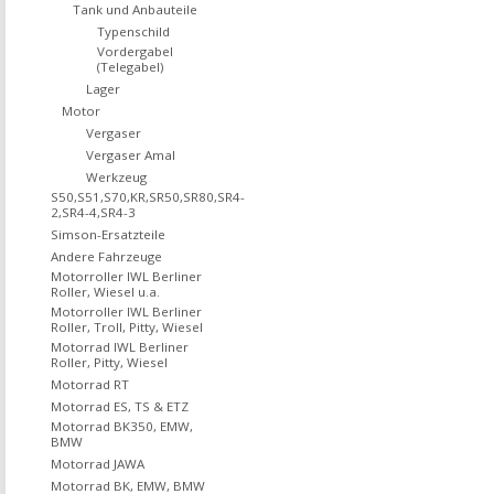
Tank und Anbauteile
Typenschild
Vordergabel
(Telegabel)
Lager
Motor
Vergaser
Vergaser Amal
Werkzeug
S50,S51,S70,KR,SR50,SR80,SR4-
2,SR4-4,SR4-3
Simson-Ersatzteile
Andere Fahrzeuge
Motorroller IWL Berliner
Roller, Wiesel u.a.
Motorroller IWL Berliner
Roller, Troll, Pitty, Wiesel
Motorrad IWL Berliner
Roller, Pitty, Wiesel
Motorrad RT
Motorrad ES, TS & ETZ
Motorrad BK350, EMW,
BMW
Motorrad JAWA
Motorrad BK, EMW, BMW