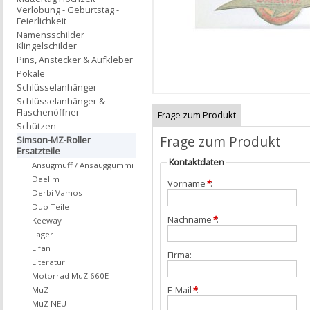
Verlobung - Geburtstag -
Feierlichkeit
Namensschilder
Klingelschilder
Pins, Anstecker & Aufkleber
Pokale
Schlüsselanhänger
Schlüsselanhänger &
Flaschenöffner
Frage zum Produkt
Schützen
Frage zum Produkt
Simson-MZ-Roller
Ersatzteile
Kontaktdaten
Ansugmuff / Ansauggummi
Daelim
Vorname
*
:
Derbi Vamos
Duo Teile
Nachname
*
:
Keeway
Lager
Lifan
Firma:
Literatur
Motorrad MuZ 660E
E-Mail
*
:
MuZ
MuZ NEU