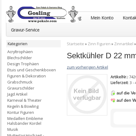
Euro-Pokale & Gravur-Shop Gosling
Mein Konto
Kontak
Gravur-Service
Kategorien
Startseite
»
Zinn Figuren
»
Zinnartikel
Acryltrophäen
Sektkühler D 22 mm
Blechschilder
Design Trophäen
zum vorherigen Artikel
Etuis und Geschenkboxen
Figuren & Dekoration
ArtikelNr.:
742
Grabschmuck
Lieferzeit
: 3 
Gravurschilder
auf die Ve
Jagd Artikel
Karneval & Theater
auf den W
Kegeln & Bowling
Kontur Figuren
Medaillen Embleme
Halsbänder Kordel
Musik
Muttertag Hochzeit -