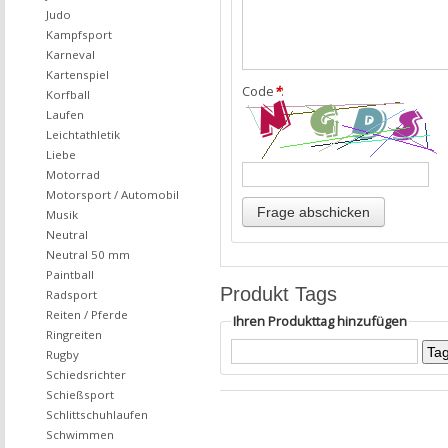
Judo
Kampfsport
Karneval
Kartenspiel
Code
*
:
Korfball
Laufen
Leichtathletik
Liebe
Motorrad
Motorsport / Automobil
Musik
Neutral
Neutral 50 mm
Paintball
Produkt Tags
Radsport
Reiten / Pferde
Ihren Produkttag hinzufügen
Ringreiten
Rugby
Schiedsrichter
Schießsport
Schlittschuhlaufen
Schwimmen