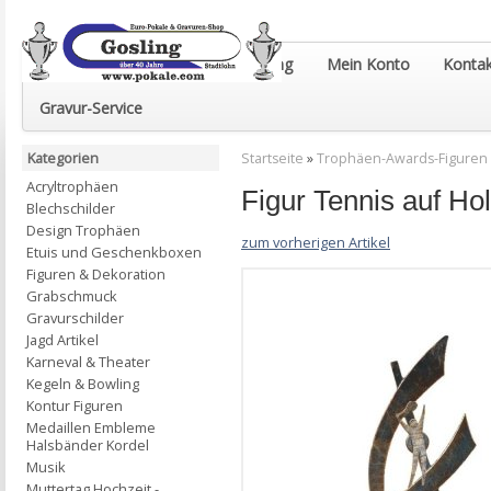
Euro-Pokale & Gravur-Shop Gosling
Mein Konto
Kontak
Gravur-Service
Kategorien
Startseite
»
Trophäen-Awards-Figuren
Acryltrophäen
Figur Tennis auf H
Blechschilder
Design Trophäen
zum vorherigen Artikel
Etuis und Geschenkboxen
Figuren & Dekoration
Grabschmuck
Gravurschilder
Jagd Artikel
Karneval & Theater
Kegeln & Bowling
Kontur Figuren
Medaillen Embleme
Halsbänder Kordel
Musik
Muttertag Hochzeit -