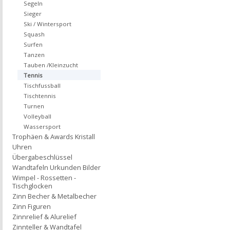
Segeln
Sieger
Ski / Wintersport
Squash
Surfen
Tanzen
Tauben /Kleinzucht
Tennis
Tischfussball
Tischtennis
Turnen
Volleyball
Wassersport
Trophäen & Awards Kristall
Uhren
Übergabeschlüssel
Wandtafeln Urkunden Bilder
Wimpel - Rossetten -
Tischglocken
Zinn Becher & Metalbecher
Zinn Figuren
Zinnrelief & Alurelief
Zinnteller & Wandtafel