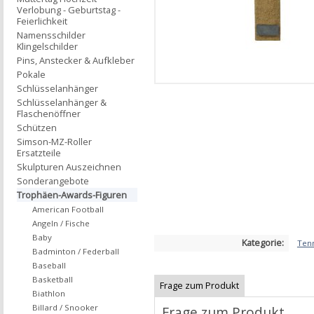
Verlobung - Geburtstag -
Feierlichkeit
Namensschilder
Klingelschilder
Pins, Anstecker & Aufkleber
Pokale
Schlüsselanhänger
Schlüsselanhänger &
Flaschenöffner
Schützen
Simson-MZ-Roller
Ersatzteile
Skulpturen Auszeichnen
Sonderangebote
Trophäen-Awards-Figuren
American Football
Angeln / Fische
Baby
Kategorie:
Ten
Badminton / Federball
Baseball
Basketball
Frage zum Produkt
Biathlon
Billard / Snooker
Frage zum Produkt