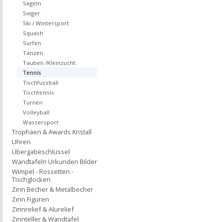
Segeln
Sieger
Ski / Wintersport
Squash
Surfen
Tanzen
Tauben /Kleinzucht
Tennis
Tischfussball
Tischtennis
Turnen
Volleyball
Wassersport
Trophäen & Awards Kristall
Uhren
Übergabeschlüssel
Wandtafeln Urkunden Bilder
Wimpel - Rossetten -
Tischglocken
Zinn Becher & Metalbecher
Zinn Figuren
Zinnrelief & Alurelief
Zinnteller & Wandtafel