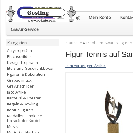
Euro-Pokale & Gravur-Shop Gosling
Mein Konto
Kontak
Gravur-Service
Kategorien
Startseite
»
Trophäen-Awards-Figuren
Acryltrophäen
Figur Tennis auf S
Blechschilder
Design Trophäen
zum vorherigen Artikel
Etuis und Geschenkboxen
Figuren & Dekoration
Grabschmuck
Gravurschilder
Jagd Artikel
Karneval & Theater
Kegeln & Bowling
Kontur Figuren
Medaillen Embleme
Halsbänder Kordel
Musik
Muttertag Hochzeit -