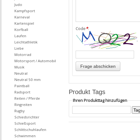
Judo
Kampfsport
Karneval
Kartenspiel
Code
*
:
Korfball
Laufen
Leichtathletik
Liebe
Motorrad
Motorsport / Automobil
Musik
Neutral
Neutral 50 mm
Paintball
Produkt Tags
Radsport
Reiten / Pferde
Ihren Produkttag hinzufügen
Ringreiten
Rugby
Schiedsrichter
Schießsport
Schlittschuhlaufen
Schwimmen