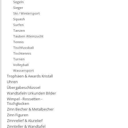
Segeln
Sieger
Ski / Wintersport
Squash
Surfen
Tanzen
Tauben /Kleinzucht
Tennis
Tischfussball
Tischtennis
Turnen
Volleyball
Wassersport
Trophäen & Awards Kristall
Uhren
Übergabeschlüssel
Wandtafeln Urkunden Bilder
Wimpel - Rossetten -
Tischglocken
Zinn Becher & Metalbecher
Zinn Figuren
Zinnrelief & Alurelief
Zinnteller & Wandtafel