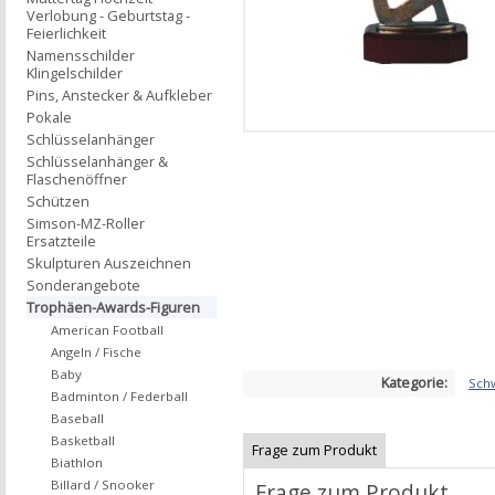
Verlobung - Geburtstag -
Feierlichkeit
Namensschilder
Klingelschilder
Pins, Anstecker & Aufkleber
Pokale
Schlüsselanhänger
Schlüsselanhänger &
Flaschenöffner
Schützen
Simson-MZ-Roller
Ersatzteile
Skulpturen Auszeichnen
Sonderangebote
Trophäen-Awards-Figuren
American Football
Angeln / Fische
Baby
Kategorie:
Sch
Badminton / Federball
Baseball
Basketball
Frage zum Produkt
Biathlon
Billard / Snooker
Frage zum Produkt