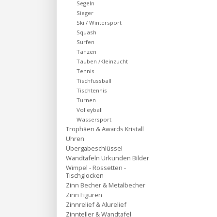
Segeln
Sieger
Ski / Wintersport
Squash
Surfen
Tanzen
Tauben /Kleinzucht
Tennis
Tischfussball
Tischtennis
Turnen
Volleyball
Wassersport
Trophäen & Awards Kristall
Uhren
Übergabeschlüssel
Wandtafeln Urkunden Bilder
Wimpel - Rossetten -
Tischglocken
Zinn Becher & Metalbecher
Zinn Figuren
Zinnrelief & Alurelief
Zinnteller & Wandtafel