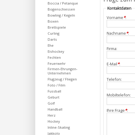
Boccia / Petanque
Kontaktdaten
Bogenschiessen
Bowling / Kegeln
Vorname
*
:
Boxen
Brettspiele
Nachname
*
:
Curling
Darts
Ehe
Firma:
Eishockey
Fechten
Feuerwehr
E-Mail
*
:
Firmen-Ehrungen-
Unternehmen
Telefon:
Flugzeug / Fliegen
Foto / Film
Fussball
Mobiltelefon:
Geburt
Golf
Handball
Ihre Frage
*
:
Herz
Hockey
Inline-Skating
Jakkolo