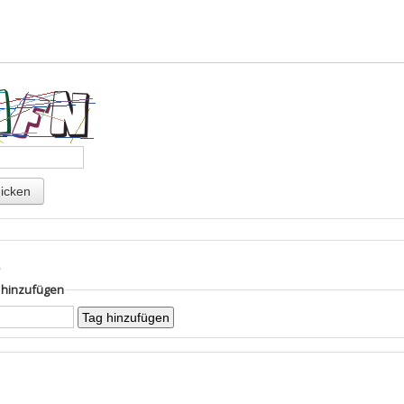
s
g hinzufügen