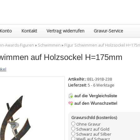
Konto
Kontakt
Vertrag widerrufen
Gravur-Service
en-Awards-Figuren
»
Schwimmen
»
Figur Schwimmen auf Holzsockel H=17
hwimmen auf Holzsockel H=175mm
ikel
ArtikelNr.:
BEL-391B-238
Lieferzeit
: 5 - 6 Werktage
auf die Vergleichsliste
auf den Wunschzettel
Gravurschild (kostenlos)
Ohne Gravur
Schwarz auf Gold
Schwarz auf Silber
Weiß auf Schwarz