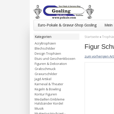
Euro-Pokale & Gravur-Shop Gosling
Mein 
Kategorien
Startseite
»
Trophä
Acryltrophäen
Figur Sc
Blechschilder
Design Trophäen
zum vorherigen Art
Etuis und Geschenkboxen
Figuren & Dekoration
Grabschmuck
Gravurschilder
Jagd Artikel
Karneval & Theater
Kegeln & Bowling
Kontur Figuren
Medaillen Embleme
Halsbänder Kordel
Musik
Muttertag Hochzeit -