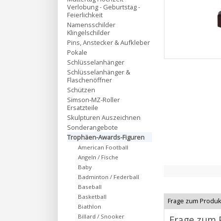
Verlobung - Geburtstag -
Feierlichkeit
Namensschilder
Klingelschilder
Pins, Anstecker & Aufkleber
Pokale
Schlüsselanhänger
Schlüsselanhänger &
Flaschenöffner
Schützen
Simson-MZ-Roller
Ersatzteile
Skulpturen Auszeichnen
Sonderangebote
Trophäen-Awards-Figuren
American Football
Angeln / Fische
Baby
Badminton / Federball
Baseball
Basketball
Frage zum Produk
Biathlon
Billard / Snooker
Frage zum 