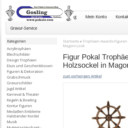
Euro-Pokale & Gravur-Shop Gosling
Mein Konto
Kontak
Gravur-Service
Kategorien
Startseite
»
Trophäen-Awards-Figuren
Magoni-Look
Acryltrophäen
Blechschilder
Figur Pokal Trophä
Design Trophäen
Holzsockel in Mago
Etuis und Geschenkboxen
Figuren & Dekoration
zum vorherigen Artikel
Grabschmuck
Gravurschilder
Jagd Artikel
Karneval & Theater
Kegeln & Bowling
Kontur Figuren
Medaillen Embleme
Halsbänder Kordel
Musik
Muttertag Hochzeit -