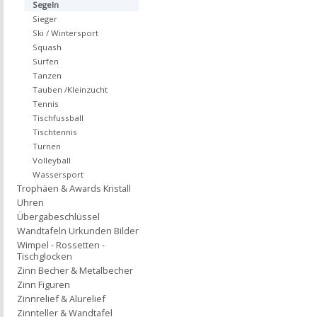
Segeln
Sieger
Ski / Wintersport
Squash
Surfen
Tanzen
Tauben /Kleinzucht
Tennis
Tischfussball
Tischtennis
Turnen
Volleyball
Wassersport
Trophäen & Awards Kristall
Uhren
Übergabeschlüssel
Wandtafeln Urkunden Bilder
Wimpel - Rossetten -
Tischglocken
Zinn Becher & Metalbecher
Zinn Figuren
Zinnrelief & Alurelief
Zinnteller & Wandtafel