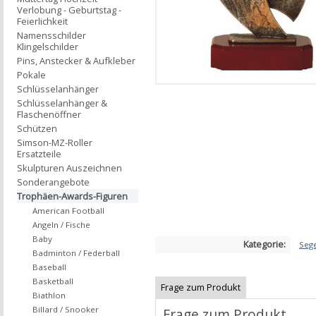
Verlobung - Geburtstag -
Feierlichkeit
Namensschilder
Klingelschilder
Pins, Anstecker & Aufkleber
Pokale
Schlüsselanhänger
Schlüsselanhänger &
Flaschenöffner
Schützen
Simson-MZ-Roller
Ersatzteile
Skulpturen Auszeichnen
Sonderangebote
Trophäen-Awards-Figuren
American Football
Angeln / Fische
Baby
Kategorie:
Seg
Badminton / Federball
Baseball
Basketball
Frage zum Produkt
Biathlon
Billard / Snooker
Frage zum Produkt