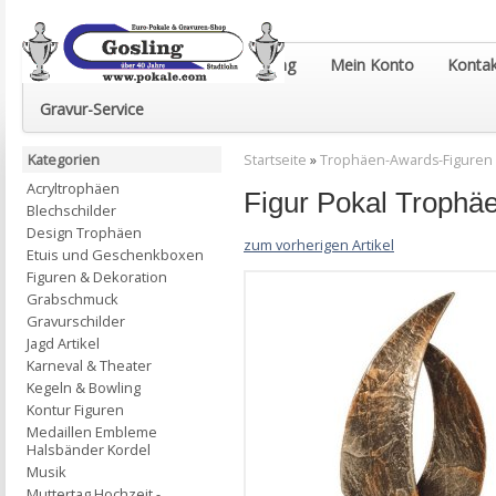
Euro-Pokale & Gravur-Shop Gosling
Mein Konto
Kontak
Gravur-Service
Kategorien
Startseite
»
Trophäen-Awards-Figuren
Acryltrophäen
Figur Pokal Troph
Blechschilder
Design Trophäen
zum vorherigen Artikel
Etuis und Geschenkboxen
Figuren & Dekoration
Grabschmuck
Gravurschilder
Jagd Artikel
Karneval & Theater
Kegeln & Bowling
Kontur Figuren
Medaillen Embleme
Halsbänder Kordel
Musik
Muttertag Hochzeit -