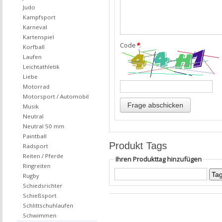
Judo
Kampfsport
Karneval
Kartenspiel
Code
*
:
Korfball
Laufen
Leichtathletik
Liebe
Motorrad
Motorsport / Automobil
Musik
Neutral
Neutral 50 mm
Paintball
Produkt Tags
Radsport
Reiten / Pferde
Ihren Produkttag hinzufügen
Ringreiten
Rugby
Schiedsrichter
Schießsport
Schlittschuhlaufen
Schwimmen