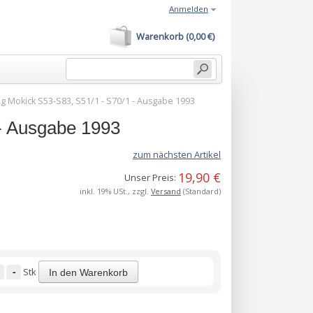
Anmelden
Warenkorb (0,00 €)
log Mokick S53-S83, S51/1 - S70/1 - Ausgabe 1993
 - Ausgabe 1993
zum nächsten Artikel
19,90 €
Unser Preis:
inkl. 19% USt., zzgl.
Versand
(Standard)
-
Stk
In den Warenkorb