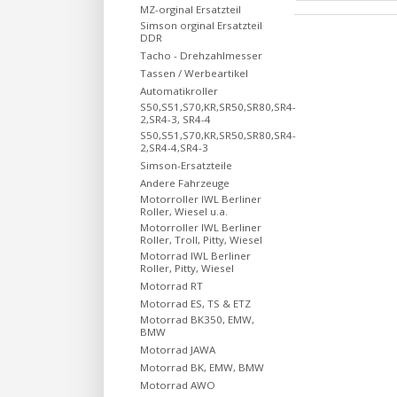
MZ-orginal Ersatzteil
Simson orginal Ersatzteil
DDR
Tacho - Drehzahlmesser
Tassen / Werbeartikel
Automatikroller
S50,S51,S70,KR,SR50,SR80,SR4-
2,SR4-3, SR4-4
S50,S51,S70,KR,SR50,SR80,SR4-
2,SR4-4,SR4-3
Simson-Ersatzteile
Andere Fahrzeuge
Motorroller IWL Berliner
Roller, Wiesel u.a.
Motorroller IWL Berliner
Roller, Troll, Pitty, Wiesel
Motorrad IWL Berliner
Roller, Pitty, Wiesel
Motorrad RT
Motorrad ES, TS & ETZ
Motorrad BK350, EMW,
BMW
Motorrad JAWA
Motorrad BK, EMW, BMW
Motorrad AWO