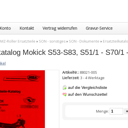
Konto
Kontakt
Vertrag widerrufen
Gravur-Service
MZ-Roller Ersatzteile
»
SON - sonstiges
»
SON - Dokumente
»
Ersatzteilkata
lkatalog Mokick S53-S83, S51/1 - S70/1
ikel
ArtikelNr.:
88021-00S
Lieferzeit
: 3 - 4 Werktage
auf die Vergleichsliste
auf den Wunschzettel
Menge:
+