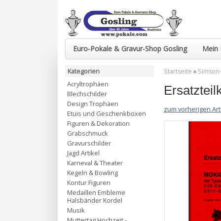
Euro-Pokale & Gravur-Shop Gosling
Mein 
Kategorien
Startseite
»
Simson-
Acryltrophäen
Ersatztei
Blechschilder
Design Trophäen
zum vorherigen Art
Etuis und Geschenkboxen
Figuren & Dekoration
Grabschmuck
Gravurschilder
Jagd Artikel
Karneval & Theater
Kegeln & Bowling
Kontur Figuren
Medaillen Embleme
Halsbänder Kordel
Musik
Muttertag Hochzeit -