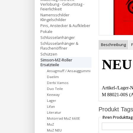
Verlobung - Geburtstag -
Feierlichkeit
Namensschilder
Klingelschilder
Pins, Anstecker & Aufkleber
Pokale
Schlüsselanhänger
Schlüsselanhänger &
Beschreibung
Flaschenöffner
Schützen
NEU
Simson-MZ-Roller
Ersatzteile
Ansugmuff / Ansauggummi
Daelim
Derbi Vamos
Artikel-/Lager
Duo Teile
M 88021-00S (
Keeway
Lager
Lifan
Produkt Tag
Literatur
Ihren Produktta
Motorrad MuZ 660E
MuZ
MuZ NEU