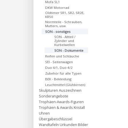
Mofa SL1
DKW Motorrad
Oldtimer SR1, SR2, SR2E,
KR50
Normteile - Schrauben,
Muttern, usw.
SON - sonstiges
SON - Altteil /
Zylinder und
Kurbelwellen
SON - Dokumente
Reifen und Schläuche
SEI - Seitenwagen
Duo 4/1, Duo 4/2
Zubehör für alle Typen
BEK - Bekleidung
Leuchtmittel (Glühbirnen)
Skulpturen Auszeichnen
Sonderangebote
Trophäen-Awards-Figuren
Trophäen & Awards Kristall
Uhren
Übergabeschlüssel
Wandtafeln Urkunden Bilder