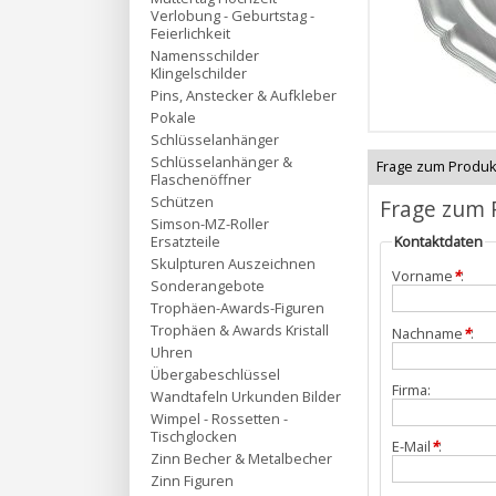
Verlobung - Geburtstag -
Feierlichkeit
Namensschilder
Klingelschilder
Pins, Anstecker & Aufkleber
Pokale
Schlüsselanhänger
Schlüsselanhänger &
Frage zum Produk
Flaschenöffner
Schützen
Frage zum 
Simson-MZ-Roller
Ersatzteile
Kontaktdaten
Skulpturen Auszeichnen
Vorname
*
:
Sonderangebote
Trophäen-Awards-Figuren
Trophäen & Awards Kristall
Nachname
*
:
Uhren
Übergabeschlüssel
Firma:
Wandtafeln Urkunden Bilder
Wimpel - Rossetten -
Tischglocken
E-Mail
*
:
Zinn Becher & Metalbecher
Zinn Figuren