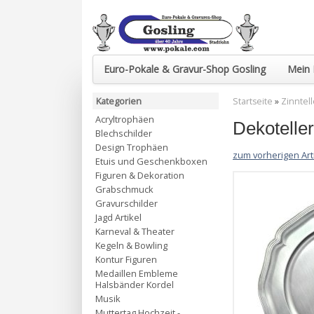
Euro-Pokale & Gravur-Shop Gosling
Mein 
Kategorien
Startseite
»
Zinntel
Acryltrophäen
Dekoteller
Blechschilder
Design Trophäen
zum vorherigen Art
Etuis und Geschenkboxen
Figuren & Dekoration
Grabschmuck
Gravurschilder
Jagd Artikel
Karneval & Theater
Kegeln & Bowling
Kontur Figuren
Medaillen Embleme
Halsbänder Kordel
Musik
Muttertag Hochzeit -