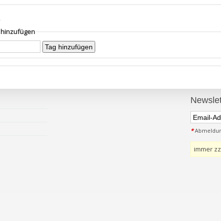
s
g hinzufügen
Newslet
*
Abmeldung
immer zz