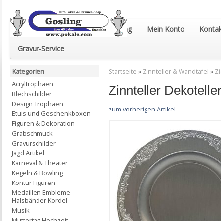
Euro-Pokale & Gravur-Shop Gosling
Mein Konto
Kontak
Gravur-Service
Kategorien
Startseite
»
Zinnteller & Wandtafel
»
Zi
Acryltrophäen
Zinnteller Dekotell
Blechschilder
Design Trophäen
zum vorherigen Artikel
Etuis und Geschenkboxen
Figuren & Dekoration
Grabschmuck
Gravurschilder
Jagd Artikel
Karneval & Theater
Kegeln & Bowling
Kontur Figuren
Medaillen Embleme
Halsbänder Kordel
Musik
Muttertag Hochzeit -