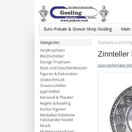
Euro-Pokale & Gravur-Shop Gosling
Mein 
Kategorien
Startseite
»
Zinn Fi
Acryltrophäen
Zinnteller
Blechschilder
Design Trophäen
zum vorherigen Art
Etuis und Geschenkboxen
Figuren & Dekoration
Grabschmuck
Gravurschilder
Jagd Artikel
Karneval & Theater
Kegeln & Bowling
Kontur Figuren
Medaillen Embleme
Halsbänder Kordel
Musik
Muttertag Hochzeit -