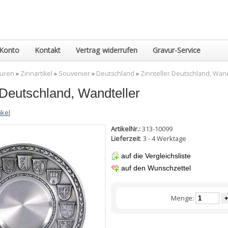
Konto
Kontakt
Vertrag widerrufen
Gravur-Service
guren
»
Zinnartikel
»
Souvenier
»
Deutschland
»
Zinnteller Deutschland, Wand
 Deutschland, Wandteller
ikel
ArtikelNr.:
313-10099
Lieferzeit
: 3 - 4 Werktage
auf die Vergleichsliste
auf den Wunschzettel
Menge:
+