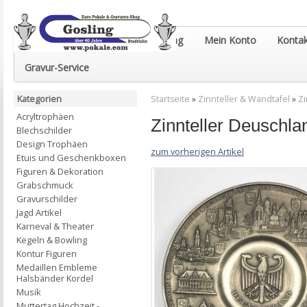
Euro-Pokale & Gravur-Shop Gosling
Mein Konto
Kontak
Gravur-Service
Kategorien
Startseite
»
Zinnteller & Wandtafel
»
Zi
Acryltrophäen
Zinnteller Deuschl
Blechschilder
Design Trophäen
zum vorherigen Artikel
Etuis und Geschenkboxen
Figuren & Dekoration
Grabschmuck
Gravurschilder
Jagd Artikel
Karneval & Theater
Kegeln & Bowling
Kontur Figuren
Medaillen Embleme
Halsbänder Kordel
Musik
Muttertag Hochzeit -