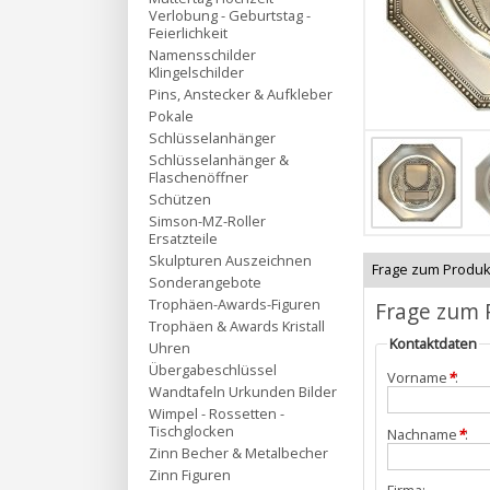
Verlobung - Geburtstag -
Feierlichkeit
Namensschilder
Klingelschilder
Pins, Anstecker & Aufkleber
Pokale
Schlüsselanhänger
Schlüsselanhänger &
Flaschenöffner
Schützen
Simson-MZ-Roller
Ersatzteile
Skulpturen Auszeichnen
Frage zum Produk
Sonderangebote
Trophäen-Awards-Figuren
Frage zum 
Trophäen & Awards Kristall
Kontaktdaten
Uhren
Übergabeschlüssel
Vorname
*
:
Wandtafeln Urkunden Bilder
Wimpel - Rossetten -
Tischglocken
Nachname
*
:
Zinn Becher & Metalbecher
Zinn Figuren
Firma: