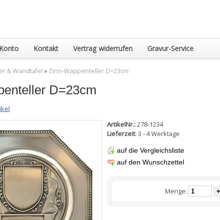
Konto
Kontakt
Vertrag widerrufen
Gravur-Service
ler & Wandtafel
»
Zinn-Wappenteller D=23cm
penteller D=23cm
ikel
ArtikelNr.:
278-1234
Lieferzeit
: 3 - 4 Werktage
auf die Vergleichsliste
auf den Wunschzettel
Menge:
+