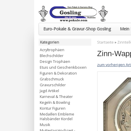
Euro-Pokale & Gravur-Shop Gosling
Mein 
Kategorien
Startseite
»
Zinntel
Acryltrophäen
Zinn-Wap
Blechschilder
Design Trophäen
zum vorherigen Art
Etuis und Geschenkboxen
Figuren & Dekoration
Grabschmuck
Gravurschilder
Jagd Artikel
Karneval & Theater
Kegeln & Bowling
Kontur Figuren
Medaillen Embleme
Halsbänder Kordel
Musik
Muttertag Hochzeit -