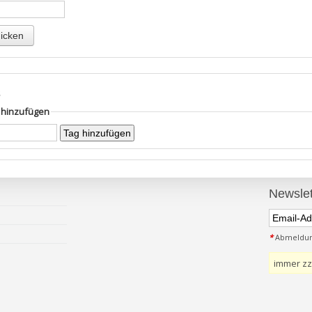
s
g hinzufügen
Newslet
*
Abmeldung
immer zz