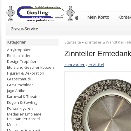
Euro-Pokale & Gravur-Shop Gosling
Mein Konto
Kontak
Gravur-Service
Kategorien
Startseite
»
Zinnteller & Wandtafel
»
Ne
Acryltrophäen
Zinnteller Erntedank
Blechschilder
Design Trophäen
zum vorherigen Artikel
Etuis und Geschenkboxen
Figuren & Dekoration
Grabschmuck
Gravurschilder
Jagd Artikel
Karneval & Theater
Kegeln & Bowling
Kontur Figuren
Medaillen Embleme
Halsbänder Kordel
Musik
Muttertag Hochzeit -