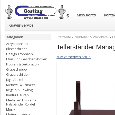
Euro-Pokale & Gravur-Shop Gosling
Mein Konto
Kontak
Gravur-Service
Kategorien
Startseite
»
Zinnteller & Wandtafel
»
T
Acryltrophäen
Tellerständer Mah
Blechschilder
Design Trophäen
zum vorherigen Artikel
Etuis und Geschenkboxen
Figuren & Dekoration
Grabschmuck
Gravurschilder
Jagd Artikel
Karneval & Theater
Kegeln & Bowling
Kontur Figuren
Medaillen Embleme
Halsbänder Kordel
Musik
Muttertag Hochzeit -