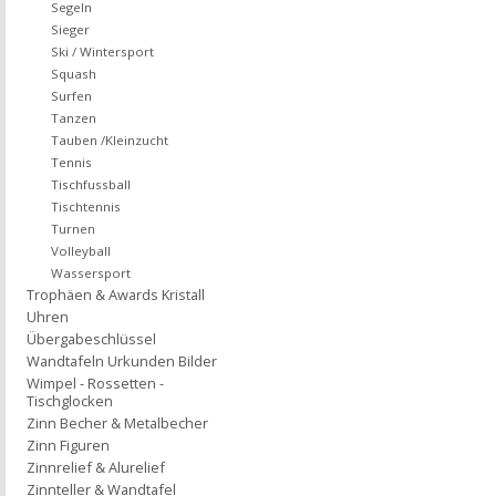
Segeln
Sieger
Ski / Wintersport
Squash
Surfen
Tanzen
Tauben /Kleinzucht
Tennis
Tischfussball
Tischtennis
Turnen
Volleyball
Wassersport
Trophäen & Awards Kristall
Uhren
Übergabeschlüssel
Wandtafeln Urkunden Bilder
Wimpel - Rossetten -
Tischglocken
Zinn Becher & Metalbecher
Zinn Figuren
Zinnrelief & Alurelief
Zinnteller & Wandtafel