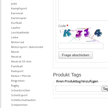
Judo
Kampfsport
Karneval
Kartenspiel
Korfball
Code
*
:
Laufen
Leichtathletik
Liebe
Motorrad
Motorsport / Automobil
Musik
Neutral
Neutral 50 mm
Paintball
Radsport
Produkt Tags
Reiten / Pferde
Ringreiten
Ihren Produkttag hinzufügen
Rugby
Schiedsrichter
Schießsport
Schlittschuhlaufen
Schwimmen