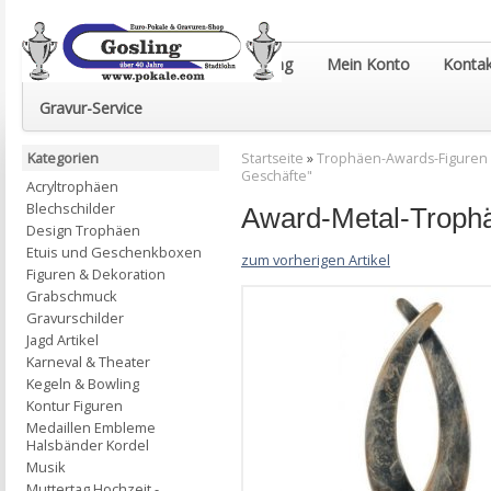
Euro-Pokale & Gravur-Shop Gosling
Mein Konto
Kontak
Gravur-Service
Kategorien
Startseite
»
Trophäen-Awards-Figuren
Geschäfte"
Acryltrophäen
Blechschilder
Award-Metal-Troph
Design Trophäen
Etuis und Geschenkboxen
zum vorherigen Artikel
Figuren & Dekoration
Grabschmuck
Gravurschilder
Jagd Artikel
Karneval & Theater
Kegeln & Bowling
Kontur Figuren
Medaillen Embleme
Halsbänder Kordel
Musik
Muttertag Hochzeit -