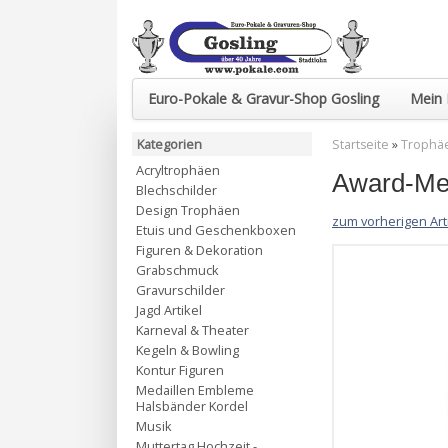
Euro-Pokale & Gravur-Shop Gosling
Mein 
Kategorien
Startseite
»
Trophä
Acryltrophäen
Award-Me
Blechschilder
Design Trophäen
zum vorherigen Art
Etuis und Geschenkboxen
Figuren & Dekoration
Grabschmuck
Gravurschilder
Jagd Artikel
Karneval & Theater
Kegeln & Bowling
Kontur Figuren
Medaillen Embleme
Halsbänder Kordel
Musik
Muttertag Hochzeit -