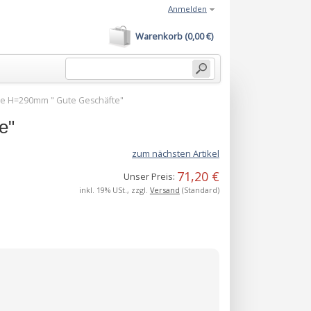
Anmelden
Warenkorb (0,00 €)
e H=290mm " Gute Geschäfte"
e"
zum nächsten Artikel
71,20 €
Unser Preis:
inkl. 19% USt., zzgl.
Versand
(Standard)