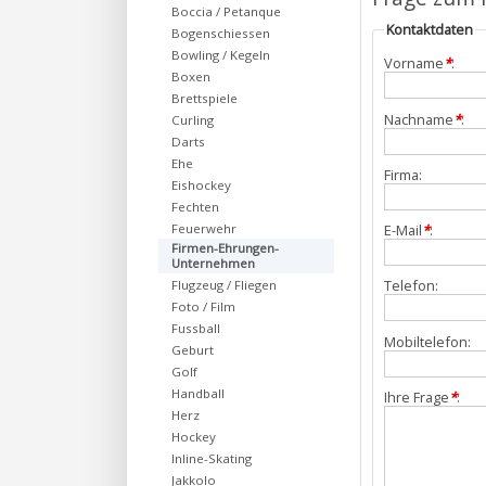
Boccia / Petanque
Kontaktdaten
Bogenschiessen
Bowling / Kegeln
Vorname
*
:
Boxen
Brettspiele
Nachname
*
:
Curling
Darts
Ehe
Firma:
Eishockey
Fechten
Feuerwehr
E-Mail
*
:
Firmen-Ehrungen-
Unternehmen
Telefon:
Flugzeug / Fliegen
Foto / Film
Fussball
Mobiltelefon:
Geburt
Golf
Handball
Ihre Frage
*
:
Herz
Hockey
Inline-Skating
Jakkolo