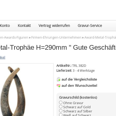
Konto
Kontakt
Vertrag widerrufen
Gravur-Service
en-Awards-Figuren
»
Firmen-Ehrungen-Unternehmen
»
Award-Metal-Trophä
tal-Trophäe H=290mm " Gute Geschäft
ikel
ArtikelNr.:
TRL 382D
Lieferzeit
: 3 - 4 Werktage
auf die Vergleichsliste
auf den Wunschzettel
Gravurschild (kostenlos)
Ohne Gravur
Schwarz auf Gold
Schwarz auf Silber
Weiß auf Schwarz