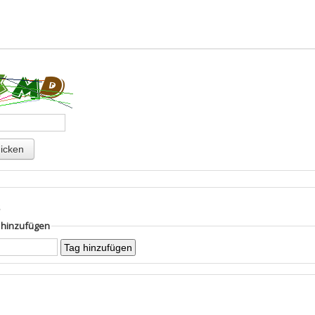
s
g hinzufügen