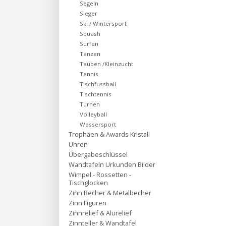
Segeln
Sieger
Ski / Wintersport
Squash
Surfen
Tanzen
Tauben /Kleinzucht
Tennis
Tischfussball
Tischtennis
Turnen
Volleyball
Wassersport
Trophäen & Awards Kristall
Uhren
Übergabeschlüssel
Wandtafeln Urkunden Bilder
Wimpel - Rossetten -
Tischglocken
Zinn Becher & Metalbecher
Zinn Figuren
Zinnrelief & Alurelief
Zinnteller & Wandtafel