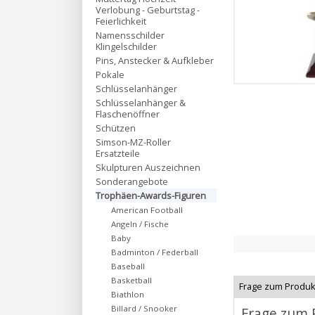
Verlobung - Geburtstag -
Feierlichkeit
Namensschilder
Klingelschilder
Pins, Anstecker & Aufkleber
Pokale
Schlüsselanhänger
Schlüsselanhänger &
Flaschenöffner
Schützen
Simson-MZ-Roller
Ersatzteile
Skulpturen Auszeichnen
Sonderangebote
Trophäen-Awards-Figuren
American Football
Angeln / Fische
Baby
Badminton / Federball
Baseball
Basketball
Frage zum Produk
Biathlon
Billard / Snooker
Frage zum 