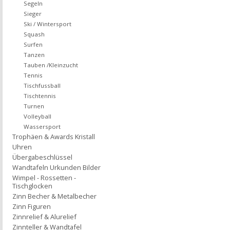
Segeln
Sieger
Ski / Wintersport
Squash
Surfen
Tanzen
Tauben /Kleinzucht
Tennis
Tischfussball
Tischtennis
Turnen
Volleyball
Wassersport
Trophäen & Awards Kristall
Uhren
Übergabeschlüssel
Wandtafeln Urkunden Bilder
Wimpel - Rossetten -
Tischglocken
Zinn Becher & Metalbecher
Zinn Figuren
Zinnrelief & Alurelief
Zinnteller & Wandtafel