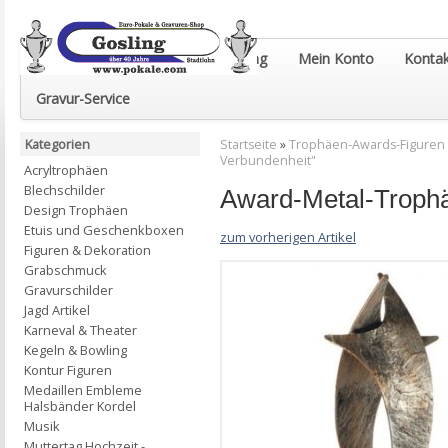
Euro-Pokale & Gravur-Shop Gosling
Mein Konto
Kontak
Gravur-Service
Kategorien
Startseite
»
Trophäen-Awards-Figuren
Verbundenheit"
Acryltrophäen
Blechschilder
Award-Metal-Troph
Design Trophäen
Etuis und Geschenkboxen
zum vorherigen Artikel
Figuren & Dekoration
Grabschmuck
Gravurschilder
Jagd Artikel
Karneval & Theater
Kegeln & Bowling
Kontur Figuren
Medaillen Embleme
Halsbänder Kordel
Musik
Muttertag Hochzeit -