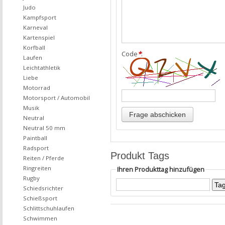
Judo
Kampfsport
Karneval
Kartenspiel
Korfball
Code
*
:
Laufen
Leichtathletik
Liebe
Motorrad
Motorsport / Automobil
Musik
Neutral
Neutral 50 mm
Paintball
Radsport
Produkt Tags
Reiten / Pferde
Ringreiten
Ihren Produkttag hinzufügen
Rugby
Schiedsrichter
Schießsport
Schlittschuhlaufen
Schwimmen