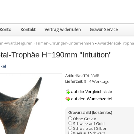
Konto
Kontakt
Vertrag widerrufen
Gravur-Service
en-Awards-Figuren
»
Firmen-Ehrungen-Unternehmen
»
Award-Metal-Trophä
al-Trophäe H=190mm "Intuition"
ikel
ArtikelNr.:
TRL 336B
Lieferzeit
: 3 - 4 Werktage
auf die Vergleichsliste
auf den Wunschzettel
Gravurschild (kostenlos)
Ohne Gravur
Schwarz auf Gold
Schwarz auf Silber
Weiß auf Schwarz