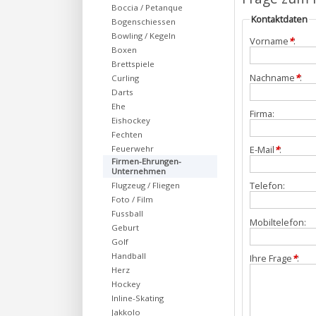
Boccia / Petanque
Kontaktdaten
Bogenschiessen
Bowling / Kegeln
Vorname
*
:
Boxen
Brettspiele
Nachname
*
:
Curling
Darts
Ehe
Firma:
Eishockey
Fechten
Feuerwehr
E-Mail
*
:
Firmen-Ehrungen-
Unternehmen
Telefon:
Flugzeug / Fliegen
Foto / Film
Fussball
Mobiltelefon:
Geburt
Golf
Handball
Ihre Frage
*
:
Herz
Hockey
Inline-Skating
Jakkolo