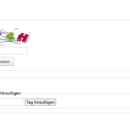
s
g hinzufügen