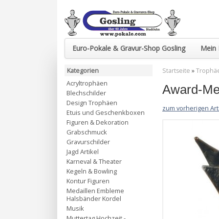
Euro-Pokale & Gravur-Shop Gosling
Mein 
Kategorien
Startseite
»
Trophä
Acryltrophäen
Award-Met
Blechschilder
Design Trophäen
zum vorherigen Art
Etuis und Geschenkboxen
Figuren & Dekoration
Grabschmuck
Gravurschilder
Jagd Artikel
Karneval & Theater
Kegeln & Bowling
Kontur Figuren
Medaillen Embleme
Halsbänder Kordel
Musik
Muttertag Hochzeit -