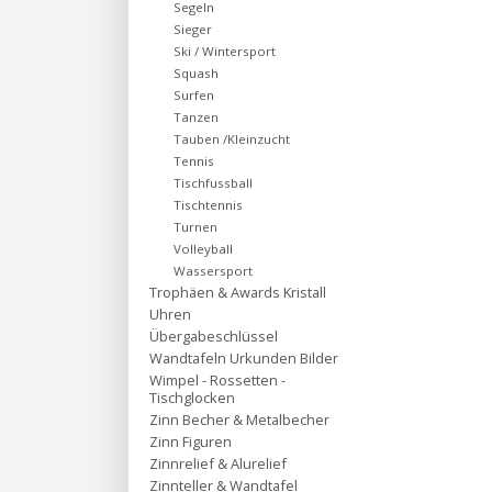
Segeln
Sieger
Ski / Wintersport
Squash
Surfen
Tanzen
Tauben /Kleinzucht
Tennis
Tischfussball
Tischtennis
Turnen
Volleyball
Wassersport
Trophäen & Awards Kristall
Uhren
Übergabeschlüssel
Wandtafeln Urkunden Bilder
Wimpel - Rossetten -
Tischglocken
Zinn Becher & Metalbecher
Zinn Figuren
Zinnrelief & Alurelief
Zinnteller & Wandtafel