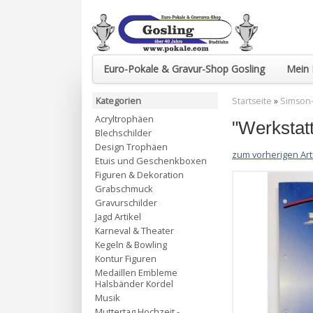
Euro-Pokale & Gravur-Shop Gosling
Mein 
Kategorien
Startseite
»
Simson-
Acryltrophäen
"Werksta
Blechschilder
Design Trophäen
zum vorherigen Art
Etuis und Geschenkboxen
Figuren & Dekoration
Grabschmuck
Gravurschilder
Jagd Artikel
Karneval & Theater
Kegeln & Bowling
Kontur Figuren
Medaillen Embleme
Halsbänder Kordel
Musik
Muttertag Hochzeit -