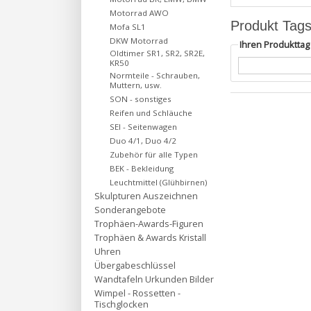
Motorrad AWO
Produkt Tag
Mofa SL1
DKW Motorrad
Ihren Produktta
Oldtimer SR1, SR2, SR2E,
KR50
Normteile - Schrauben,
Muttern, usw.
SON - sonstiges
Reifen und Schläuche
SEI - Seitenwagen
Duo 4/1, Duo 4/2
Zubehör für alle Typen
BEK - Bekleidung
Leuchtmittel (Glühbirnen)
Skulpturen Auszeichnen
Sonderangebote
Trophäen-Awards-Figuren
Trophäen & Awards Kristall
Uhren
Übergabeschlüssel
Wandtafeln Urkunden Bilder
Wimpel - Rossetten -
Tischglocken