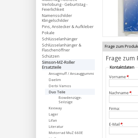
Verlobung - Geburtstag -
Feierlichkeit
Namensschilder
Klingelschilder
Pins, Anstecker & Aufkleber
Pokale
Schlüsselanhänger
Schlüsselanhänger &
Frage zum Produk
Flaschenöffner
Schützen
Frage zum 
Simson-MZ-Roller
Ersatzteile
Kontaktdaten
Ansugmuff / Ansauggummi
Vorname
*
:
Daelim
Derbi Vamos
Duo Teile
Nachname
*
:
Bowdenzüge-
Seilzüge
Firma:
Keeway
Lager
Lifan
E-Mail
*
:
Literatur
Motorrad MuZ 660E