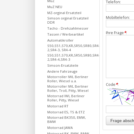
MuZ
Telefon:
MuZ NEU
MZ-orginal Ersatzteil
Mobiltelefon:
Simson orginal Ersatzteil
DDR
Tacho - Drehzahlmesser
Ihre Frage
*
:
Tassen / Werbeartikel
Automatikroller
S50,S51,S70,KR,SR50,SR80,SR4-
2,SR4-3, SR4-4
S50,S51,S70,KR,SR50,SR80,SR4-
2,SR4-4,SR4-3
Simson-Ersatzteile
Andere Fahrzeuge
Motorroller IWL Berliner
Roller, Wiesel u.a.
Code
*
:
Motorroller IWL Berliner
Roller, Troll, Pitty, Wiesel
Motorrad IWL Berliner
Roller, Pitty, Wiesel
Motorrad RT
Motorrad ES, TS & ETZ
Motorrad BK350, EMW,
BMW
Motorrad JAWA
Motorrad BK, EMW, BMW