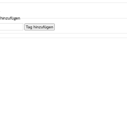
s
g hinzufügen