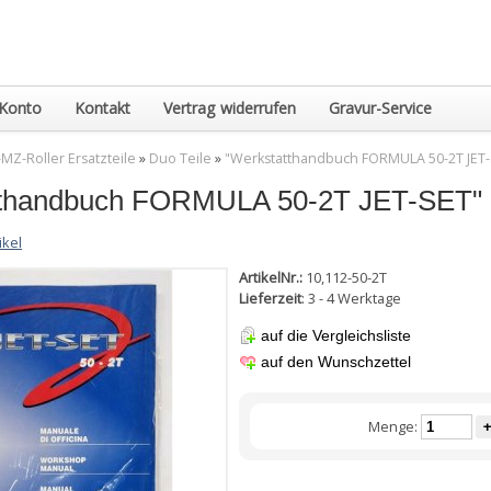
Konto
Kontakt
Vertrag widerrufen
Gravur-Service
MZ-Roller Ersatzteile
»
Duo Teile
»
"Werkstatthandbuch FORMULA 50-2T JET
tthandbuch FORMULA 50-2T JET-SET"
ikel
ArtikelNr.:
10,112-50-2T
Lieferzeit
: 3 - 4 Werktage
auf die Vergleichsliste
auf den Wunschzettel
Menge:
+