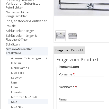
Verlobung - Geburtstag -
Feierlichkeit
Namensschilder
Klingelschilder
Pins, Anstecker & Aufkleber
Pokale
Schlüsselanhänger
Schlüsselanhänger &
Flaschenöffner
Schützen
Simson-MZ-Roller
Frage zum Produkt
Ersatzteile
Frage zum Produkt
Ansugmuff / Ansauggummi
Daelim
Kontaktdaten
Derbi Vamos
Duo Teile
Vorname
*
:
Keeway
Lager
Nachname
*
:
Lifan
Literatur
Motorrad MuZ 660E
Firma:
MuZ
MuZ NEU