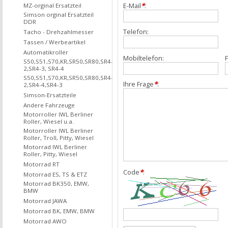
E-Mail
*
:
MZ-orginal Ersatzteil
Simson orginal Ersatzteil
DDR
Telefon:
Tacho - Drehzahlmesser
Tassen / Werbeartikel
Automatikroller
Mobiltelefon:
F
S50,S51,S70,KR,SR50,SR80,SR4-
2,SR4-3, SR4-4
S50,S51,S70,KR,SR50,SR80,SR4-
Ihre Frage
*
:
2,SR4-4,SR4-3
Simson-Ersatzteile
Andere Fahrzeuge
Motorroller IWL Berliner
Roller, Wiesel u.a.
Motorroller IWL Berliner
Roller, Troll, Pitty, Wiesel
Motorrad IWL Berliner
Roller, Pitty, Wiesel
Motorrad RT
Code
*
:
Motorrad ES, TS & ETZ
Motorrad BK350, EMW,
BMW
Motorrad JAWA
Motorrad BK, EMW, BMW
Motorrad AWO