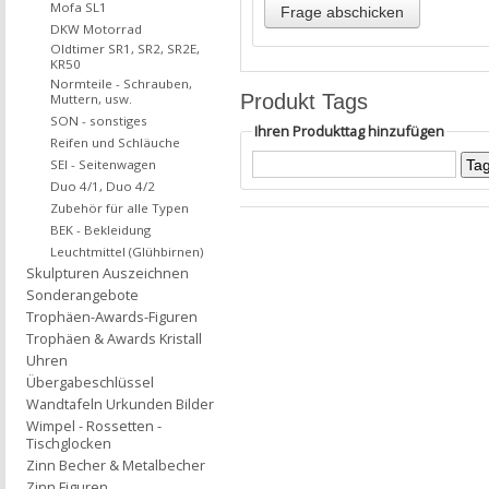
Mofa SL1
DKW Motorrad
Oldtimer SR1, SR2, SR2E,
KR50
Normteile - Schrauben,
Produkt Tags
Muttern, usw.
SON - sonstiges
Ihren Produkttag hinzufügen
Reifen und Schläuche
SEI - Seitenwagen
Duo 4/1, Duo 4/2
Zubehör für alle Typen
BEK - Bekleidung
Leuchtmittel (Glühbirnen)
Skulpturen Auszeichnen
Sonderangebote
Trophäen-Awards-Figuren
Trophäen & Awards Kristall
Uhren
Übergabeschlüssel
Wandtafeln Urkunden Bilder
Wimpel - Rossetten -
Tischglocken
Zinn Becher & Metalbecher
Zinn Figuren