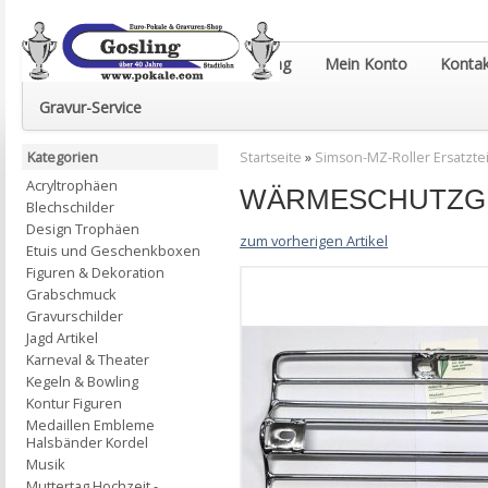
Euro-Pokale & Gravur-Shop Gosling
Mein Konto
Kontak
Gravur-Service
Kategorien
Startseite
»
Simson-MZ-Roller Ersatztei
Acryltrophäen
WÄRMESCHUTZGI
Blechschilder
Design Trophäen
zum vorherigen Artikel
Etuis und Geschenkboxen
Figuren & Dekoration
Grabschmuck
Gravurschilder
Jagd Artikel
Karneval & Theater
Kegeln & Bowling
Kontur Figuren
Medaillen Embleme
Halsbänder Kordel
Musik
Muttertag Hochzeit -